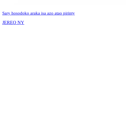
Sary hosodoko araka isa azo atao pirinty
JEREO NY