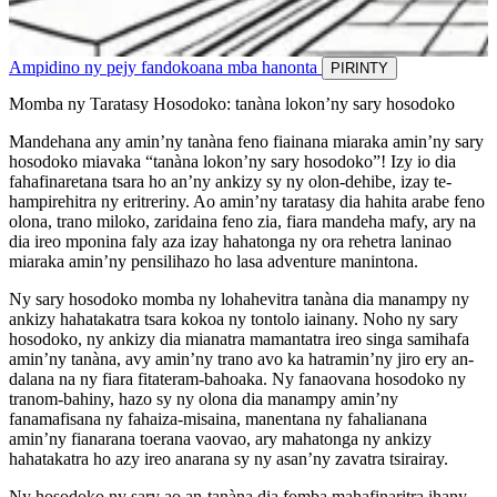
Ampidino ny pejy fandokoana mba hanonta
PIRINTY
Momba ny Taratasy Hosodoko: tanàna lokon’ny sary hosodoko
Mandehana any amin’ny tanàna feno fiainana miaraka amin’ny sary
hosodoko miavaka “tanàna lokon’ny sary hosodoko”! Izy io dia
fahafinaretana tsara ho an’ny ankizy sy ny olon-dehibe, izay te-
hampirehitra ny eritreriny. Ao amin’ny taratasy dia hahita arabe feno
olona, trano miloko, zaridaina feno zia, fiara mandeha mafy, ary na
dia ireo mponina faly aza izay hahatonga ny ora rehetra laninao
miaraka amin’ny pensilihazo ho lasa adventure manintona.
Ny sary hosodoko momba ny lohahevitra tanàna dia manampy ny
ankizy hahatakatra tsara kokoa ny tontolo iainany. Noho ny sary
hosodoko, ny ankizy dia mianatra mamantatra ireo singa samihafa
amin’ny tanàna, avy amin’ny trano avo ka hatramin’ny jiro ery an-
dalana na ny fiara fitateram-bahoaka. Ny fanaovana hosodoko ny
tranom-bahiny, hazo sy ny olona dia manampy amin’ny
fanamafisana ny fahaiza-misaina, manentana ny fahalianana
amin’ny fianarana toerana vaovao, ary mahatonga ny ankizy
hahatakatra ho azy ireo anarana sy ny asan’ny zavatra tsirairay.
Ny hosodoko ny sary ao an-tanàna dia fomba mahafinaritra ihany