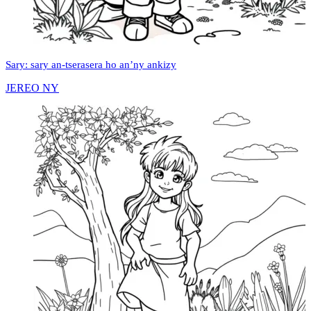
Sary: sary an-tserasera ho an’ny ankizy
JEREO NY