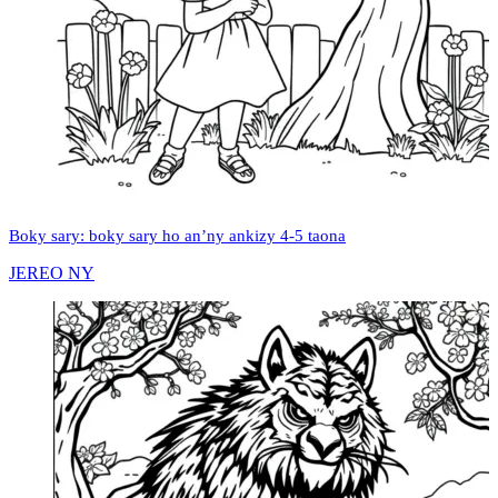
Boky sary: boky sary ho an’ny ankizy 4-5 taona
JEREO NY