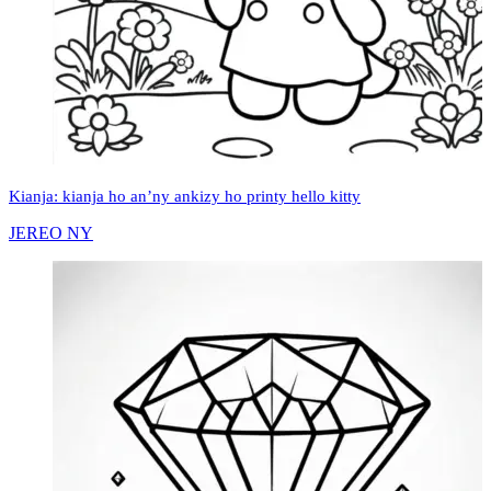
Kianja: kianja ho an’ny ankizy ho printy hello kitty
JEREO NY