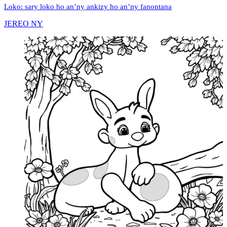
Loko: sary loko ho an’ny ankizy ho an’ny fanontana
JEREO NY