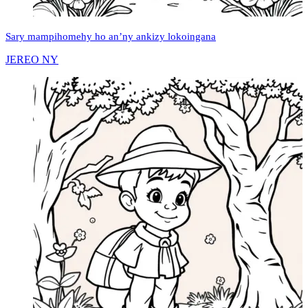
Sary mampihomehy ho an’ny ankizy lokoingana
JEREO NY