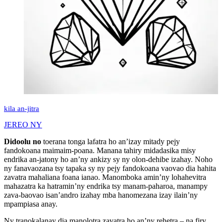
kila an-jitra
JEREO NY
Didoolu no
toerana tonga lafatra ho an’izay mitady pejy
fandokoana maimaim-poana. Manana tahiry midadasika misy
endrika an-jatony ho an’ny ankizy sy ny olon-dehibe izahay. Noho
ny fanavaozana tsy tapaka sy ny pejy fandokoana vaovao dia hahita
zavatra mahaliana foana ianao. Manomboka amin’ny lohahevitra
mahazatra ka hatramin’ny endrika tsy manam-paharoa, manampy
zava-baovao isan’andro izahay mba hanomezana izay ilain’ny
mpampiasa anay.
Ny tranokalanay dia manolotra zavatra ho an’ny rehetra – na firy