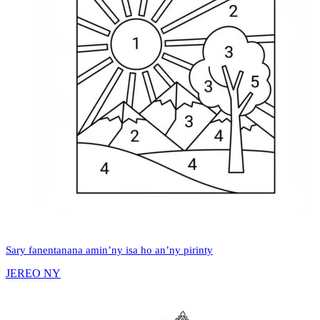
Sary fanentanana amin’ny isa ho an’ny pirinty
JEREO NY