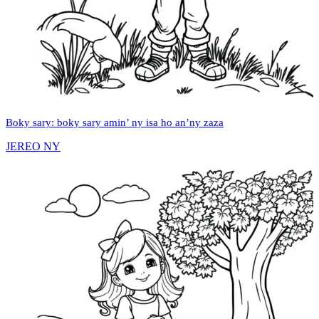
Boky sary: boky sary amin’ ny isa ho an’ny zaza
JEREO NY