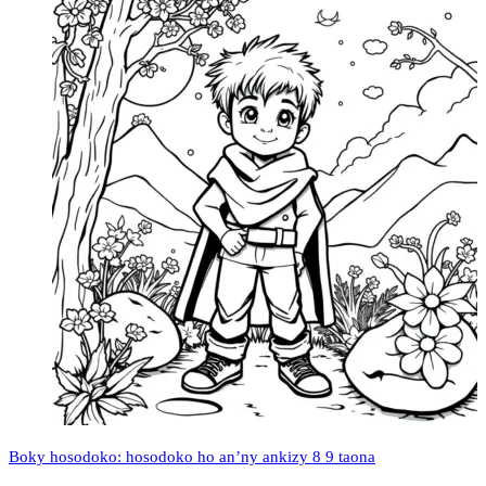
Boky hosodoko: hosodoko ho an’ny ankizy 8 9 taona