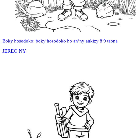
Boky hosodoko: boky hosodoko ho an’ny ankizy 8 9 taona
JEREO NY