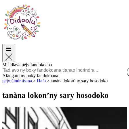
Paska
Paska
TOP Sokajy
TOP Sokajy
Ho an’ny Zazalahy
Ho an’ny Zazalahy
Ho an’ny Zazavavy
Ho an’ny Zazavavy
Éducation
Éducation
Angano sy Sarimihetsika
Angano sy Sarimihetsika
Lalao
Lalao
Mitadiava pejy fandokoana
Malagasy
Afangaro ny boky fandokoana
pejy fandraisana
>
Hafa
>
tanàna lokon’ny sary hosodoko
POLSKI
ENGLISH
tanàna lokon’ny sary hosodoko
FRANÇAIS
MALAGASY
TIẾNG VIỆT