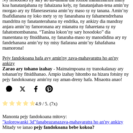
koa hanatanjahana ny fahaizana kely, ny fanatanjahan-tena amin’ny
morgao ary ny fifaneraserana amin’ny maso sy ny tanana. Amin’ny
fisafidianana ny loko mety sy ny fanarahana ny fahamendrehana
mandritra ny fanatanterahana ny endrika, ny ankizy dia mandray
anjara amin’ny famoronana ary mianatra ny faharetana sy ny
fahatomombanana. “Tanàna lokon’ny sary hosodoko” dia
manentana ny fitsidihana, ny fanaraha-maso ny manodidina ary ny
fandehanana amin’ny tsy misy fiafarana amin’ny fahafahana
mamorona!
Pejy fandokoana hafa avy amin'ny zava-mahavaratra ho an'ny
ankizy
Zarao ary tohano izahay
- Maimaimpoana ny tranokalanay ary
tohanan'ny fitsidihanao. Ampio izahay hitombo na hizara fotsiny ny
pejy fandokoanay amin'ny ray aman-dreny hafa. Misaotra anao!
4.9
/ 5.
7
Manonta pejy fandokoana mitovy:
"kolorowanki 3d"
fanabeazana
zava-mahavaratra ho an'ny ankizy
Mitady ve ianao
pejy fandokoana bebe kokoa?