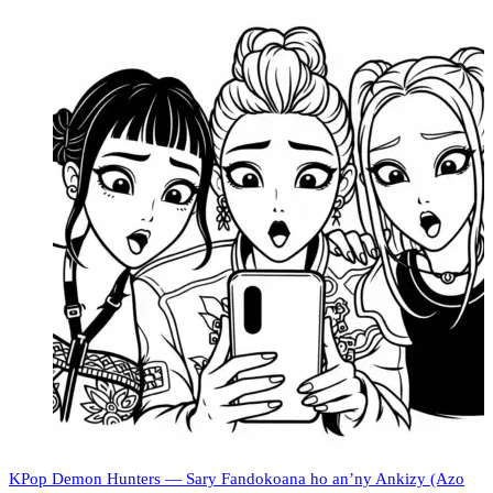
KPop Demon Hunters — Sary Fandokoana ho an’ny Ankizy (Azo