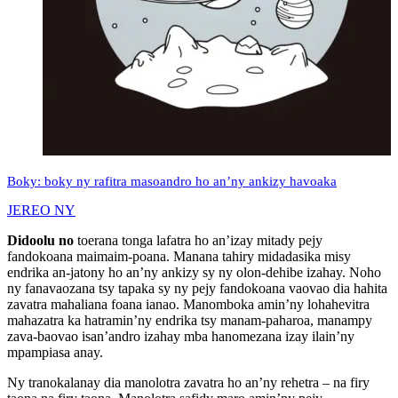
Boky: boky ny rafitra masoandro ho an’ny ankizy havoaka
JEREO NY
Didoolu no
toerana tonga lafatra ho an’izay mitady pejy
fandokoana maimaim-poana. Manana tahiry midadasika misy
endrika an-jatony ho an’ny ankizy sy ny olon-dehibe izahay. Noho
ny fanavaozana tsy tapaka sy ny pejy fandokoana vaovao dia hahita
zavatra mahaliana foana ianao. Manomboka amin’ny lohahevitra
mahazatra ka hatramin’ny endrika tsy manam-paharoa, manampy
zava-baovao isan’andro izahay mba hanomezana izay ilain’ny
mpampiasa anay.
Ny tranokalanay dia manolotra zavatra ho an’ny rehetra – na firy