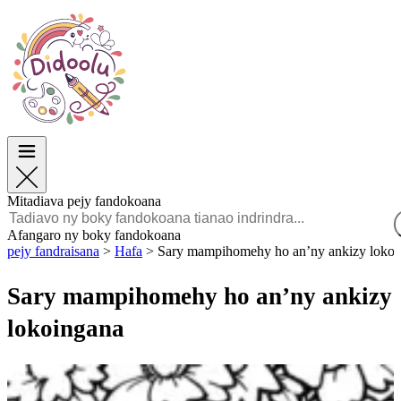
Paska
Paska
TOP Sokajy
TOP Sokajy
Ho an’ny Zazalahy
Ho an’ny Zazalahy
Ho an’ny Zazavavy
Ho an’ny Zazavavy
Éducation
Éducation
Angano sy Sarimihetsika
Angano sy Sarimihetsika
Lalao
Lalao
Mitadiava pejy fandokoana
Malagasy
Afangaro ny boky fandokoana
pejy fandraisana
>
Hafa
>
Sary mampihomehy ho an’ny ankizy lokoi
POLSKI
ENGLISH
Sary mampihomehy ho an’ny ankizy
FRANÇAIS
MALAGASY
lokoingana
TIẾNG VIỆT