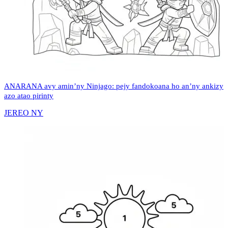
ANARANA avy amin’ny Ninjago: pejy fandokoana ho an’ny ankizy
azo atao pirinty
JEREO NY