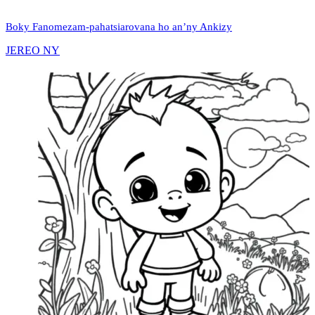
Boky Fanomezam-pahatsiarovana ho an’ny Ankizy
JEREO NY