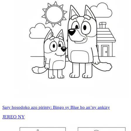
Sary hosodoko azo pirinty: Bingo sy Blue ho an’ny ankizy
JEREO NY