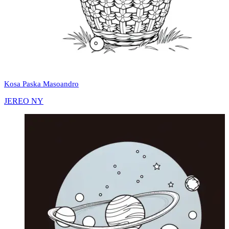
Kosa Paska Masoandro
JEREO NY