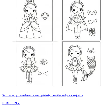
Sarin-tsary fanolorana azo pirinty: saribakoly akanjoina
JEREO NY