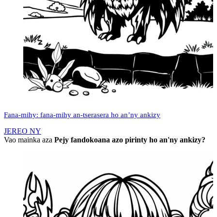
Fana-mihy: fana-mihy an-tserasera ho an’ny ankizy
JEREO NY
Vao mainka aza
Pejy fandokoana azo pirinty ho an'ny ankizy?