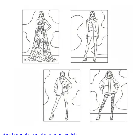
Sary hosodoko azo atao pirinty: modely