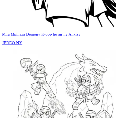
Mira Mpihaza Demony K‑pop ho an’ny Ankizy
JEREO NY