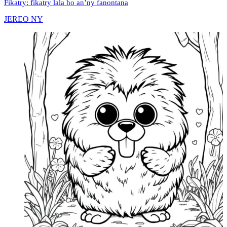
Fikatry: fikatry lala ho an’ny fanontana
JEREO NY