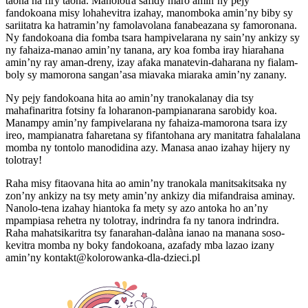
taona na firy taona. Manolotra safidy maro amin’ny pejy
fandokoana misy lohahevitra izahay, manomboka amin’ny biby sy
sariitatra ka hatramin’ny famolavolana fanabeazana sy famoronana.
Ny fandokoana dia fomba tsara hampivelarana ny sain’ny ankizy sy
ny fahaiza-manao amin’ny tanana, ary koa fomba iray hiarahana
amin’ny ray aman-dreny, izay afaka manatevin-daharana ny fialam-
boly sy mamorona sangan’asa miavaka miaraka amin’ny zanany.
Ny pejy fandokoana hita ao amin’ny tranokalanay dia tsy
mahafinaritra fotsiny fa loharanon-pampianarana sarobidy koa.
Manampy amin’ny fampivelarana ny fahaiza-mamorona tsara izy
ireo, mampianatra faharetana sy fifantohana ary manitatra fahalalana
momba ny tontolo manodidina azy. Manasa anao izahay hijery ny
tolotray!
Raha misy fitaovana hita ao amin’ny tranokala manitsakitsaka ny
zon’ny ankizy na tsy mety amin’ny ankizy dia mifandraisa aminay.
Nanolo-tena izahay hiantoka fa mety sy azo antoka ho an’ny
mpampiasa rehetra ny tolotray, indrindra fa ny tanora indrindra.
Raha mahatsikaritra tsy fanarahan-dalàna ianao na manana soso-
kevitra momba ny boky fandokoana, azafady mba lazao izany
amin’ny kontakt@kolorowanka-dla-dzieci.pl