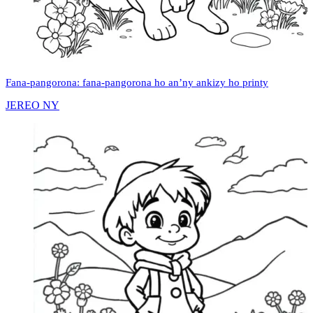
Fana-pangorona: fana-pangorona ho an’ny ankizy ho printy
JEREO NY