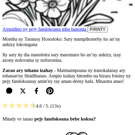
Ampidino ny pejy fandokoana mba hanonta
PIRINTY
Momba ny Taratasy Hosodoko: Sary mampihomehy ho an’ny
ankizy lokoingana
Ity sary ity dia manolotra sary maromaro ho an’ny ankizy, izay
azony nolovaina sy noforonina.
Zarao ary tohano izahay
- Maimaimpoana ny tranokalanay ary
tohanan'ny fitsidihanao. Ampio izahay hitombo na hizara fotsiny ny
pejy fandokoanay amin'ny ray aman-dreny hafa. Misaotra anao!
4.6
/ 5.
13
Mitady ve ianao
pejy fandokoana bebe kokoa?