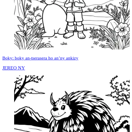
Boky: boky an-tserasera ho an’ny ankizy
JEREO NY