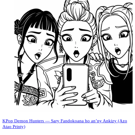
KPop Demon Hunters — Sary Fandokoana ho an’ny Ankizy (Azo
Atao Printy)