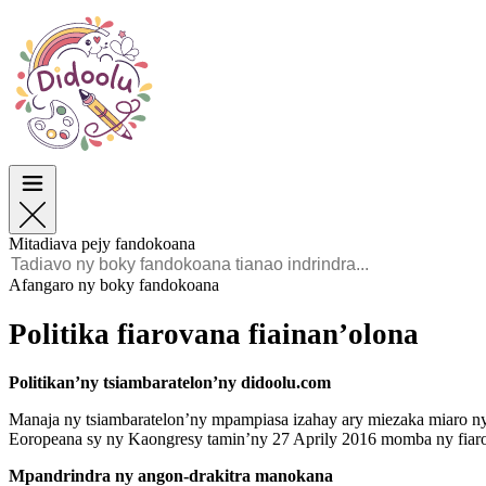
Paska
Paska
TOP Sokajy
TOP Sokajy
Ho an’ny Zazalahy
Ho an’ny Zazalahy
Ho an’ny Zazavavy
Ho an’ny Zazavavy
Éducation
Éducation
Angano sy Sarimihetsika
Angano sy Sarimihetsika
Lalao
Lalao
Mitadiava pejy fandokoana
Malagasy
Afangaro ny boky fandokoana
POLSKI
Politika fiarovana fiainan’olona
ENGLISH
FRANÇAIS
MALAGASY
Politikan’ny tsiambaratelon’ny didoolu.com
TIẾNG VIỆT
Manaja ny tsiambaratelon’ny mpampiasa izahay ary miezaka miaro ny 
Eoropeana sy ny Kaongresy tamin’ny 27 Aprily 2016 momba ny fiar
Mpandrindra ny angon-drakitra manokana