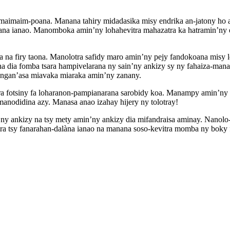
 maimaim-poana. Manana tahiry midadasika misy endrika an-jatony ho 
foana ianao. Manomboka amin’ny lohahevitra mahazatra ka hatramin’n
na na firy taona. Manolotra safidy maro amin’ny pejy fandokoana misy 
 dia fomba tsara hampivelarana ny sain’ny ankizy sy ny fahaiza-mana
angan’asa miavaka miaraka amin’ny zanany.
tra fotsiny fa loharanon-pampianarana sarobidy koa. Manampy amin’ny 
manodidina azy. Manasa anao izahay hijery ny tolotray!
n’ny ankizy na tsy mety amin’ny ankizy dia mifandraisa aminay. Nanolo
karitra tsy fanarahan-dalàna ianao na manana soso-kevitra momba ny bo