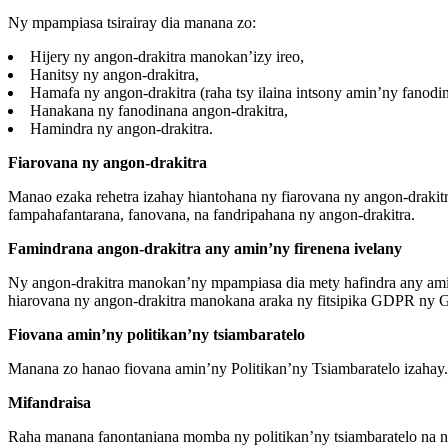
Ny mpampiasa tsirairay dia manana zo:
Hijery ny angon-drakitra manokan’izy ireo,
Hanitsy ny angon-drakitra,
Hamafa ny angon-drakitra (raha tsy ilaina intsony amin’ny fanodi
Hanakana ny fanodinana angon-drakitra,
Hamindra ny angon-drakitra.
Fiarovana ny angon-drakitra
Manao ezaka rehetra izahay hiantohana ny fiarovana ny angon-drakit
fampahafantarana, fanovana, na fandripahana ny angon-drakitra.
Famindrana angon-drakitra any amin’ny firenena ivelany
Ny angon-drakitra manokan’ny mpampiasa dia mety hafindra any amin
hiarovana ny angon-drakitra manokana araka ny fitsipika GDPR ny G
Fiovana amin’ny politikan’ny tsiambaratelo
Manana zo hanao fiovana amin’ny Politikan’ny Tsiambaratelo izahay. N
Mifandraisa
Raha manana fanontaniana momba ny politikan’ny tsiambaratelo na n