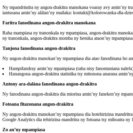
Ny mpandrindra ny angon-drakitra manokana voaray avy amin’ny t
iantsoana amin’ny alàlan’ny mailaka: kontakt@kolorowanka-dla-dziec
Faritra fanodinana angon-drakitra manokana
Raha mampiasa ny tranonkala ny mpampiasa, angon-drakitra manokana
ny tranonkala, angon-drakitra momba ny hetsika ataon’ny mpampiasa (o
Tanjona fanodinana angon-drakitra
Ny angon-drakitra manokan’ny mpampiasa dia atao fanodinana ho an’i
Hampifandray amin’ny mpampiasa (raha nisy fanontaniana nalefa)
Hanangona angon-drakitra statistika tsy mitonona anarana amin’n
Antony ara-dalàna fanodinana angon-drakitra
Ny fanodinana angon-drakitra dia miorina amin’ny faneken’ny mpampi
Fotoana fitazonana angon-drakitra
Ny angon-drakitra manokan’ny mpampiasa dia hotehirizina mandritra n
Google Analytics dia tehirizina mandritra ny fotoana tsy mihoatra ny 
Zo an’ny mpampiasa