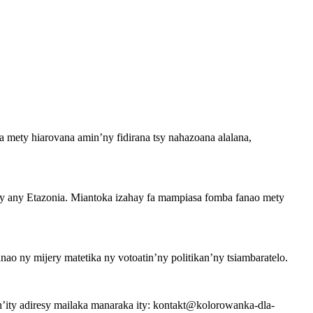
 mety hiarovana amin’ny fidirana tsy nahazoana alalana,
sy any Etazonia. Miantoka izahay fa mampiasa fomba fanao mety
nao ny mijery matetika ny votoatin’ny politikan’ny tsiambaratelo.
’ity adiresy mailaka manaraka ity: kontakt@kolorowanka-dla-