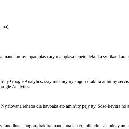
nana),
ra manokan’ny mpampiasa ary mampiasa fepetra teknika sy fikarakarana
’ny Google Analytics, izay mitahiry ny angon-drakitra amin’ny servi
oogle Analytics.
y fiovana rehetra dia havoaka eto amin’ity pejy ity. Soso-kevitra ho a
y fanodinana angon-drakitra manokana ianao, mifandraisa aminay amin