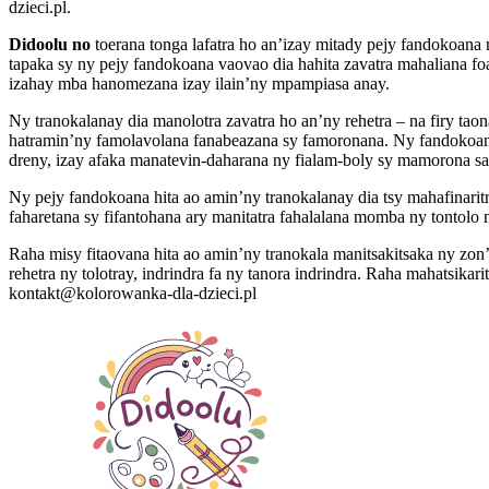
dzieci.pl.
Didoolu no
toerana tonga lafatra ho an’izay mitady pejy fandokoana
tapaka sy ny pejy fandokoana vaovao dia hahita zavatra mahaliana 
izahay mba hanomezana izay ilain’ny mpampiasa anay.
Ny tranokalanay dia manolotra zavatra ho an’ny rehetra – na firy tao
hatramin’ny famolavolana fanabeazana sy famoronana. Ny fandokoana
dreny, izay afaka manatevin-daharana ny fialam-boly sy mamorona s
Ny pejy fandokoana hita ao amin’ny tranokalanay dia tsy mahafinari
faharetana sy fifantohana ary manitatra fahalalana momba ny tontolo 
Raha misy fitaovana hita ao amin’ny tranokala manitsakitsaka ny zo
rehetra ny tolotray, indrindra fa ny tanora indrindra. Raha mahatsi
kontakt@kolorowanka-dla-dzieci.pl