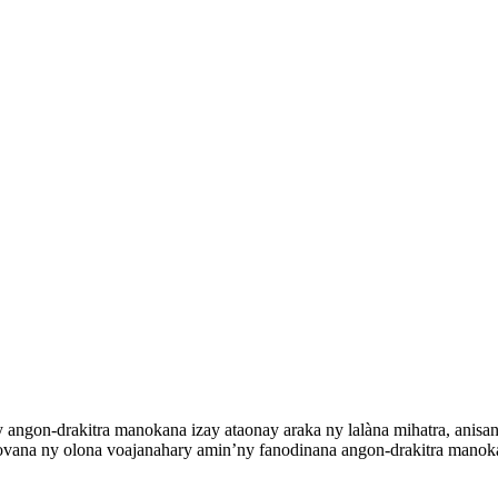
angon-drakitra manokana izay ataonay araka ny lalàna mihatra, anisa
ovana ny olona voajanahary amin’ny fanodinana angon-drakitra mano