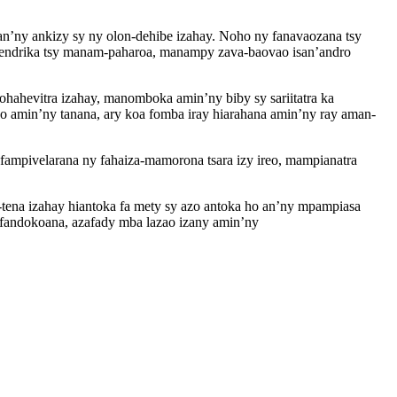
an’ny ankizy sy ny olon-dehibe izahay. Noho ny fanavaozana tsy
y endrika tsy manam-paharoa, manampy zava-baovao isan’andro
lohahevitra izahay, manomboka amin’ny biby sy sariitatra ka
o amin’ny tanana, ary koa fomba iray hiarahana amin’ny ray aman-
fampivelarana ny fahaiza-mamorona tsara izy ireo, mampianatra
-tena izahay hiantoka fa mety sy azo antoka ho an’ny mpampiasa
ky fandokoana, azafady mba lazao izany amin’ny