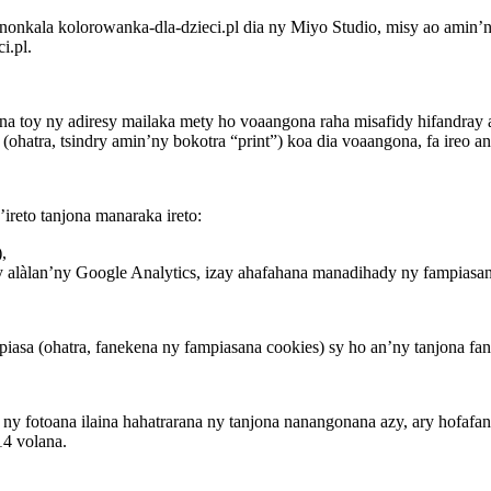
ranonkala kolorowanka-dla-dzieci.pl dia ny Miyo Studio, misy ao
i.pl.
 toy ny adiresy mailaka mety ho voaangona raha misafidy hifandray a
hatra, tsindry amin’ny bokotra “print”) koa dia voaangona, fa ireo ang
reto tanjona manaraka ireto:
,
y alàlan’ny Google Analytics, izay ahafahana manadihady ny fampiasan
asa (ohatra, fanekena ny fampiasana cookies) sy ho an’ny tanjona fan
y fotoana ilaina hahatrarana ny tanjona nanangonana azy, ary hofafana
14 volana.