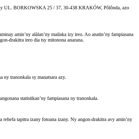
 amin’ny UL. BORKOWSKA 25 / 37, 30-438 KRAKÓW, Pôlônda, azo
minay amin’ny alàlan’ny mailaka izy ireo. Ao anatin’ny fampiasana
on-drakitra ireo dia tsy mitonona anarana.
a ny tranonkala sy manatsara azy.
angonana statistikan’ny fampiasana ny tranonkala.
 rehefa tapitra izany fotoana izany. Ny angon-drakitra avy amin’ny