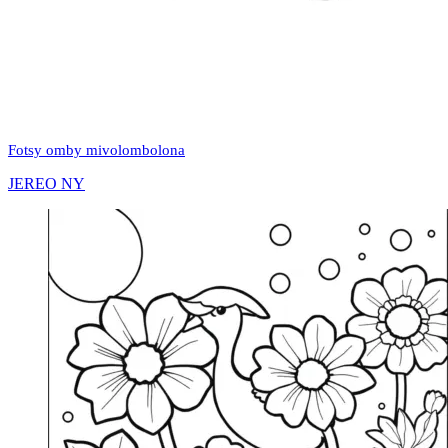
Fotsy omby mivolombolona
JEREO NY