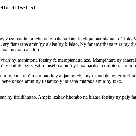
’ny zaza madinika rehetra te-hahafantatra io ekipa manokana io. Tink
a, ary fianarana amin’ny alalan’ny kilalao. Ny fanamarihana tsirairay d
ana tantara manaitra.
 vitan’ny manintona fotsiny fa mampianatra aza. Mampihatra ny fanara
ran’ny endrika sy zavatra miseho amin’ny fanamarihana mifototra amin’n
amin’ny tantaran’ireo mpandray anjara miely, ary manaraka ny eritreri
bebe kokoa amin’ny fialamboly iraisana miaraka amin’ny loko.
an'ny fitsidihanao. Ampio izahay hitombo na hizara fotsiny ny pejy f