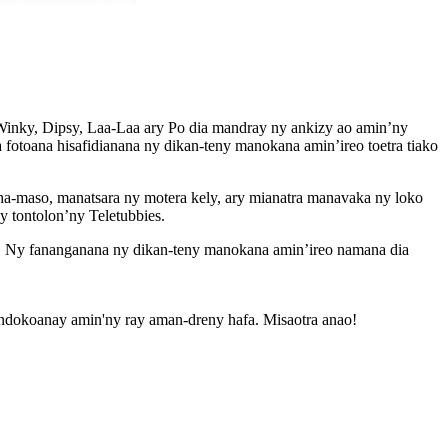
y Winky, Dipsy, Laa-Laa ary Po dia mandray ny ankizy ao amin’ny
ia fotoana hisafidianana ny dikan-teny manokana amin’ireo toetra tiako
ha-maso, manatsara ny motera kely, ary mianatra manavaka ny loko
y tontolon’ny Teletubbies.
tra. Ny fananganana ny dikan-teny manokana amin’ireo namana dia
andokoanay amin'ny ray aman-dreny hafa. Misaotra anao!