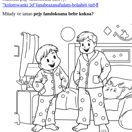
"kolorowanki 3d"
fanabeazana
fialam-bola
ɨhɨji ṩuɖ𑖄
Mitady ve ianao
pejy fandokoana bebe kokoa?