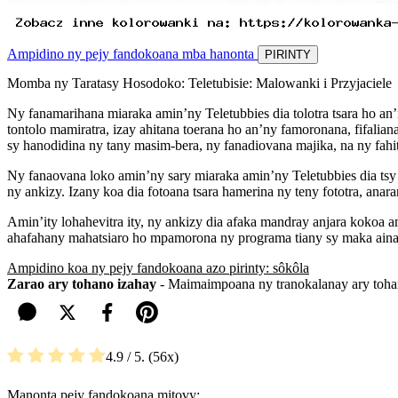
Ampidino ny pejy fandokoana mba hanonta
PIRINTY
Momba ny Taratasy Hosodoko: Teletubisie: Malowanki i Przyjaciele
Ny fanamarihana miaraka amin’ny Teletubbies dia tolotra tsara ho an
tontolo mamiratra, izay ahitana toerana ho an’ny famoronana, fifalian
sy hanodidina ny tany masim-bera, ny fanadiovana majika, na ny fahit
Ny fanaovana loko amin’ny sary miaraka amin’ny Teletubbies dia tsy
ny ankizy. Izany koa dia fotoana tsara hamerina ny teny fototra, ana
Amin’ity lohahevitra ity, ny ankizy dia afaka mandray anjara kokoa 
ahafahany mahatsiaro ho mpamorona ny programa tiany sy maka aina 
Ampidino koa ny pejy fandokoana azo pirinty: sôkôla
Zarao ary tohano izahay
- Maimaimpoana ny tranokalanay ary tohan
4.9
/ 5.
56
Manonta pejy fandokoana mitovy: