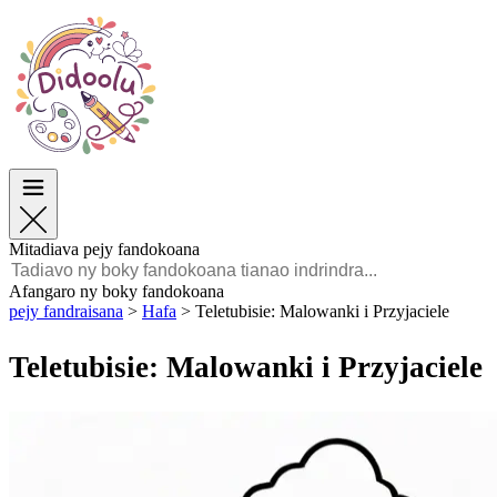
Paska
Paska
TOP Sokajy
TOP Sokajy
Ho an’ny Zazalahy
Ho an’ny Zazalahy
Ho an’ny Zazavavy
Ho an’ny Zazavavy
Éducation
Éducation
Angano sy Sarimihetsika
Angano sy Sarimihetsika
Lalao
Lalao
Mitadiava pejy fandokoana
Malagasy
Afangaro ny boky fandokoana
pejy fandraisana
>
Hafa
>
Teletubisie: Malowanki i Przyjaciele
POLSKI
ENGLISH
Teletubisie: Malowanki i Przyjaciele
FRANÇAIS
MALAGASY
TIẾNG VIỆT