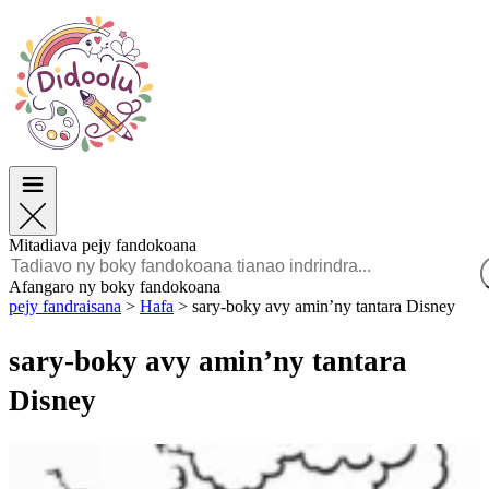
Paska
Paska
TOP Sokajy
TOP Sokajy
Ho an’ny Zazalahy
Ho an’ny Zazalahy
Ho an’ny Zazavavy
Ho an’ny Zazavavy
Éducation
Éducation
Angano sy Sarimihetsika
Angano sy Sarimihetsika
Lalao
Lalao
Mitadiava pejy fandokoana
Malagasy
Afangaro ny boky fandokoana
pejy fandraisana
>
Hafa
>
sary-boky avy amin’ny tantara Disney
POLSKI
ENGLISH
sary-boky avy amin’ny tantara
FRANÇAIS
MALAGASY
Disney
TIẾNG VIỆT