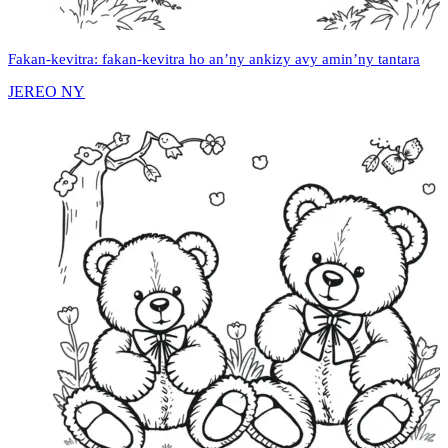
Fakan-kevitra: fakan-kevitra ho an’ny ankizy avy amin’ny tantara
JEREO NY