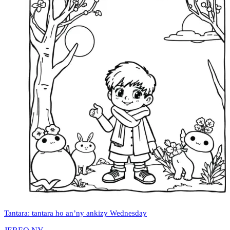
Tantara: tantara ho an’ny ankizy Wednesday