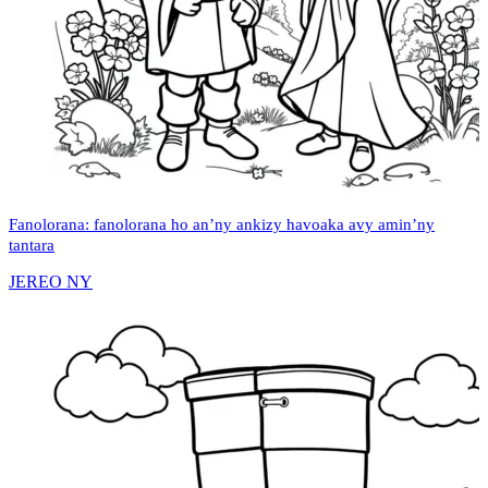
Fanolorana: fanolorana ho an’ny ankizy havoaka avy amin’ny
tantara
JEREO NY