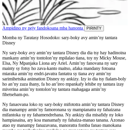
Ampidino ny pejy fandokoana mba hanonta
PIRINTY
Momba ny Taratasy Hosodoko: sary-boky avy amin’ny tantara
Disney
Ny sary-boky avy amin’ny tantara Disney dia dia tsy hay hadinoina
mankany amin’ny tontolon’ny mpilalao tiana, toy ny Micky Mouse,
Elsa, Ny Mpanjaka Liona ary Ariel. Amin’ny fanovana ny sary
mainty sy fotsy ho zava-kanto maitso, afaka mandany fotoana
miaraka amin’ny endri-javatra fantatra sy tiana avy amin’ny
sarimihetsika animation Disney ny ankizy. Izy io dia tsy fialam-boly
ho an’ny zaza ihany, fa ho an’ireo mpankafy lehibe ny tantara izay
miverina amin’ny tontolon’ny tantara mahagaga amin’ny
fihetseham-po.
Ny fanaovana loko ny sary-boky mifototra amin’ny tantara Disney
dia manampy amin’ny famoronana sy mampianatra ny fahaizana
mifantoka sy ny fahamendrehana. Ny ankizy dia misafidy ny loko
hampiasaina, ary koa manamafy ny fahaiza-manao tanana. Azonao
atao ny manampy fanazavana, manoratra fomba fanao manokana