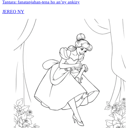
Tantara: fanatanjahan-tena ho an’ny ankizy
JEREO NY