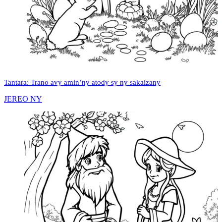
Tantara: Trano avy amin’ny atody sy ny sakaizany
JEREO NY