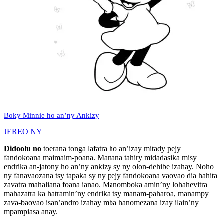
Boky Minnie ho an’ny Ankizy
JEREO NY
Didoolu no
toerana tonga lafatra ho an’izay mitady pejy
fandokoana maimaim-poana. Manana tahiry midadasika misy
endrika an-jatony ho an’ny ankizy sy ny olon-dehibe izahay. Noho
ny fanavaozana tsy tapaka sy ny pejy fandokoana vaovao dia hahita
zavatra mahaliana foana ianao. Manomboka amin’ny lohahevitra
mahazatra ka hatramin’ny endrika tsy manam-paharoa, manampy
zava-baovao isan’andro izahay mba hanomezana izay ilain’ny
mpampiasa anay.