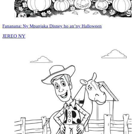
Fananana: Ny Mpanjaka Disney ho an’ny Halloween
JEREO NY