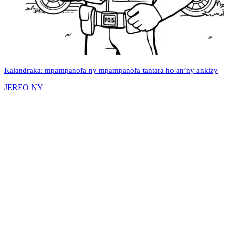
Kalandraka: mpampanofa ny mpampanofa tantara ho an’ny ankizy
JEREO NY