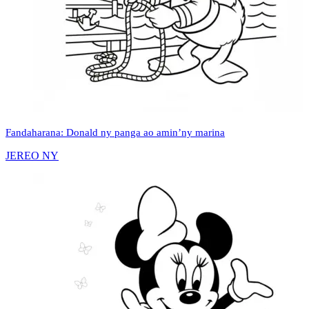
Fandaharana: Donald ny panga ao amin’ny marina
JEREO NY