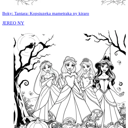
Boky: Tantara: Kopsiuzeka mametraka ny kiraro
JEREO NY