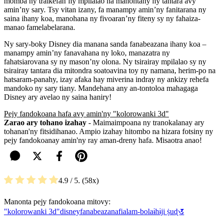
momba ny traikefan’ny mpilalao na manontany ny tantara avy
amin’ny sary. Tsy vitan izany, fa manampy amin’ny fanitarana ny
saina ihany koa, manohana ny fivoaran’ny fiteny sy ny fahaiza-
manao famelabelarana.
Ny sary-boky Disney dia manana sanda fanabeazana ihany koa –
manampy amin’ny fanavahana ny loko, manazatra ny
fahatsiarovana sy ny mason’ny olona. Ny tsirairay mpilalao sy ny
tsirairay tantara dia mitondra soatoavina toy ny namana, herim-po na
hatsaram-panahy, izay afaka hay miverina indray ny ankizy rehefa
mandoko ny sary tiany. Mandehana any an-tontoloa mahagaga
Disney ary avelao ny saina haniry!
Pejy fandokoana hafa avy amin'ny "kolorowanki 3d"
Zarao ary tohano izahay
- Maimaimpoana ny tranokalanay ary
tohanan'ny fitsidihanao. Ampio izahay hitombo na hizara fotsiny ny
pejy fandokoanay amin'ny ray aman-dreny hafa. Misaotra anao!
4.9
/ 5.
58
Manonta pejy fandokoana mitovy:
"kolorowanki 3d"
disney
fanabeazana
fialam-bola
ɨhɨji ṩuɖ𑖄