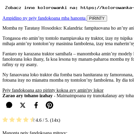
Ampidino ny pejy fandokoana mba hanonta
PIRINTY
Momba ny Taratasy Hosodoko: Kalandria: fampitaovana ho an’ny an
Tongasoa eto amin’ny tontolo mampiavaka ny traktor, izay ny tsipika 
mihaja amin’ny tontolon’ny masinina fambolena, izay tena maherin’ny
Fantaro ny karazana traktor samihafa – manomboka amin’ny modely kel
fanolorana loko ihany, fa koa lesona tsy manam-paharoa momba ny f
rafiny sy ny asany.
Ny fanaovana loko traktor dia fomba tsara hanitarana ny famoronana
fotoana iray no mianatra momba ny tontolon’ny fambolena. Ity dia to
Pejy fandokoana azo pirinty kokoa avy amin'ny lokor
Zarao ary tohano izahay
- Maimaimpoana ny tranokalanay ary tohan
4.6
/ 5.
14
Manonta pejy fandokoana mitovy: