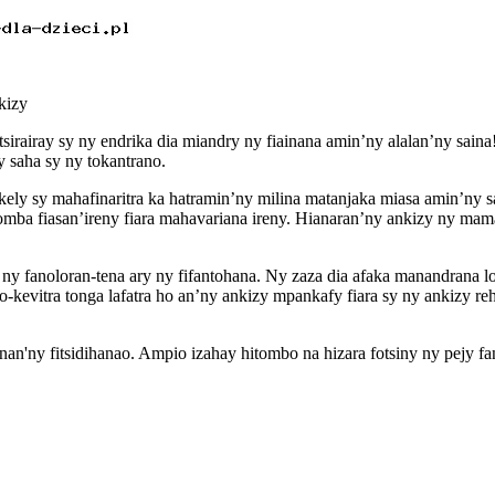
kizy
tsirairay sy ny endrika dia miandry ny fiainana amin’ny alalan’ny sain
 saha sy ny tokantrano.
y sy mahafinaritra ka hatramin’ny milina matanjaka miasa amin’ny saha
omba fiasan’ireny fiara mahavariana ireny. Hianaran’ny ankizy ny mam
, ny fanoloran-tena ary ny fifantohana. Ny zaza dia afaka manandran
lo-kevitra tonga lafatra ho an’ny ankizy mpankafy fiara sy ny ankizy 
an'ny fitsidihanao. Ampio izahay hitombo na hizara fotsiny ny pejy f