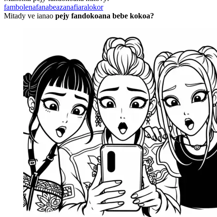
fambolena
fanabeazana
fiara
lokor
Mitady ve ianao
pejy fandokoana bebe kokoa?