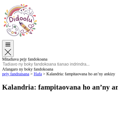
Paska
Paska
TOP Sokajy
TOP Sokajy
Ho an’ny Zazalahy
Ho an’ny Zazalahy
Ho an’ny Zazavavy
Ho an’ny Zazavavy
Éducation
Éducation
Angano sy Sarimihetsika
Angano sy Sarimihetsika
Lalao
Lalao
Mitadiava pejy fandokoana
Malagasy
Afangaro ny boky fandokoana
pejy fandraisana
>
Hafa
>
Kalandria: fampitaovana ho an’ny ankizy
POLSKI
ENGLISH
Kalandria: fampitaovana ho an’ny a
FRANÇAIS
MALAGASY
TIẾNG VIỆT