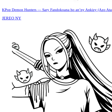
KPop Demon Hunters — Sary Fandokoana ho an’ny Ankizy (Azo Atao
JEREO NY