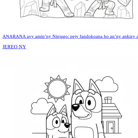
ANARANA avy amin’ny Ninjago: pejy fandokoana ho an’ny ankizy az
JEREO NY