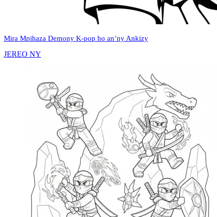
Mira Mpihaza Demony K‑pop ho an’ny Ankizy
JEREO NY