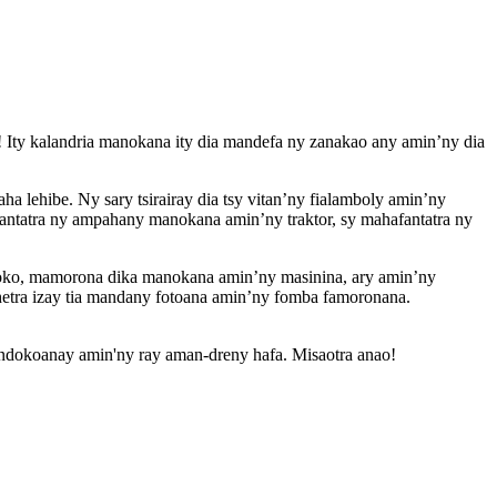
a! Ity kalandria manokana ity dia mandefa ny zanakao any amin’ny dia
 lehibe. Ny sary tsirairay dia tsy vitan’ny fialamboly amin’ny
antatra ny ampahany manokana amin’ny traktor, sy mahafantatra ny
a loko, mamorona dika manokana amin’ny masinina, ary amin’ny
rehetra izay tia mandany fotoana amin’ny fomba famoronana.
andokoanay amin'ny ray aman-dreny hafa. Misaotra anao!