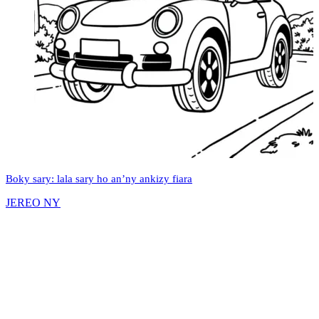
Boky sary: lala sary ho an’ny ankizy fiara
JEREO NY