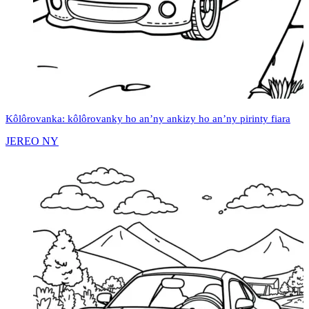
Kôlôrovanka: kôlôrovanky ho an’ny ankizy ho an’ny pirinty fiara
JEREO NY