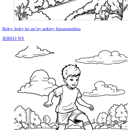
Boky: boky ho an’ny ankizy fiaramanidina
JEREO NY