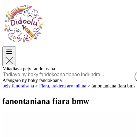
Paska
Paska
TOP Sokajy
TOP Sokajy
Ho an’ny Zazalahy
Ho an’ny Zazalahy
Ho an’ny Zazavavy
Ho an’ny Zazavavy
Éducation
Éducation
Angano sy Sarimihetsika
Angano sy Sarimihetsika
Lalao
Lalao
Mitadiava pejy fandokoana
Malagasy
Afangaro ny boky fandokoana
pejy fandraisana
>
Fiara, traktera ary milina
>
fanontaniana fiara bmw
POLSKI
ENGLISH
fanontaniana fiara bmw
FRANÇAIS
MALAGASY
TIẾNG VIỆT