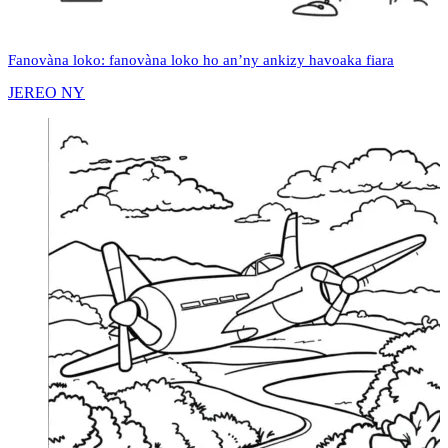
Fanovàna loko: fanovàna loko ho an’ny ankizy havoaka fiara
JEREO NY