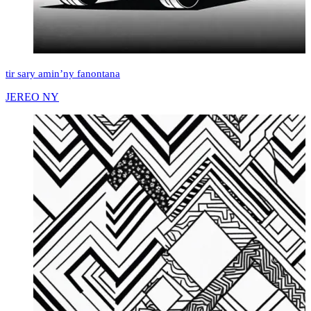
tir sary amin’ny fanontana
JEREO NY