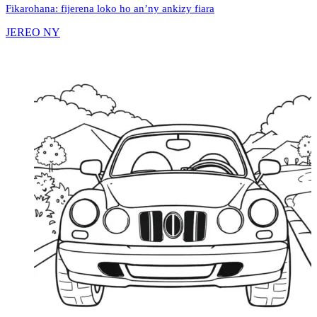
Fikarohana: fijerena loko ho an’ny ankizy fiara
JEREO NY