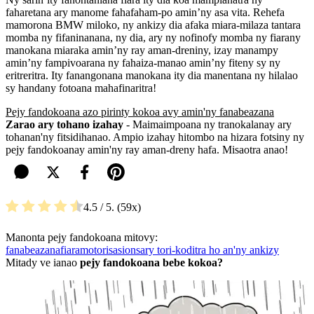
faharetana ary manome fahafaham-po amin’ny asa vita. Rehefa
mamorona BMW miloko, ny ankizy dia afaka miara-milaza tantara
momba ny fifaninanana, ny dia, ary ny nofinofy momba ny fiarany
manokana miaraka amin’ny ray aman-dreniny, izay manampy
amin’ny fampivoarana ny fahaiza-manao amin’ny fiteny sy ny
eritreritra. Ity fanangonana manokana ity dia manentana ny hilalao
sy handany fotoana mahafinaritra!
Pejy fandokoana azo pirinty kokoa avy amin'ny fanabeazana
Zarao ary tohano izahay
- Maimaimpoana ny tranokalanay ary
tohanan'ny fitsidihanao. Ampio izahay hitombo na hizara fotsiny ny
pejy fandokoanay amin'ny ray aman-dreny hafa. Misaotra anao!
4.5
/ 5.
59
Manonta pejy fandokoana mitovy:
fanabeazana
fiara
motorisasion
sary tori-koditra ho an'ny ankizy
Mitady ve ianao
pejy fandokoana bebe kokoa?