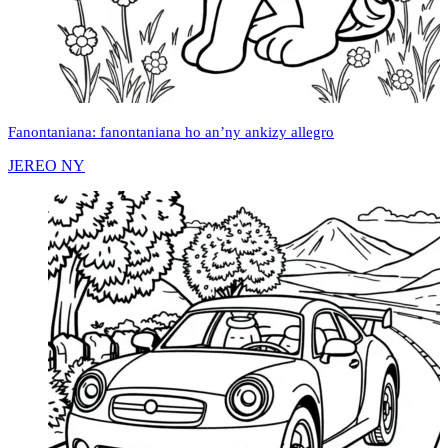
Fanontaniana: fanontaniana ho an’ny ankizy allegro
JEREO NY