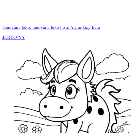
Fanovàna loko: fanovàna loko ho an’ny ankizy fiara
JEREO NY