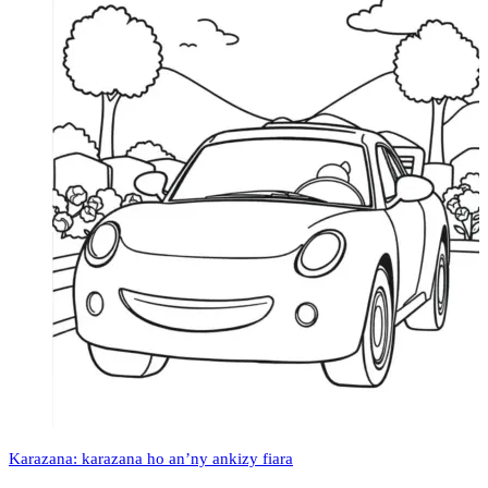
Karazana: karazana ho an’ny ankizy fiara