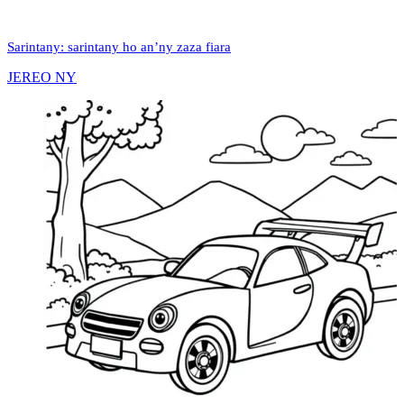
Sarintany: sarintany ho an’ny zaza fiara
JEREO NY