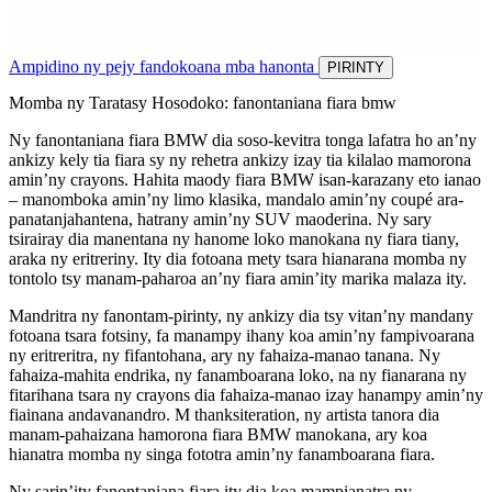
Ampidino ny pejy fandokoana mba hanonta
PIRINTY
Momba ny Taratasy Hosodoko: fanontaniana fiara bmw
Ny fanontaniana fiara BMW dia soso-kevitra tonga lafatra ho an’ny
ankizy kely tia fiara sy ny rehetra ankizy izay tia kilalao mamorona
amin’ny crayons. Hahita maody fiara BMW isan-karazany eto ianao
– manomboka amin’ny limo klasika, mandalo amin’ny coupé ara-
panatanjahantena, hatrany amin’ny SUV maoderina. Ny sary
tsirairay dia manentana ny hanome loko manokana ny fiara tiany,
araka ny eritreriny. Ity dia fotoana mety tsara hianarana momba ny
tontolo tsy manam-paharoa an’ny fiara amin’ity marika malaza ity.
Mandritra ny fanontam-pirinty, ny ankizy dia tsy vitan’ny mandany
fotoana tsara fotsiny, fa manampy ihany koa amin’ny fampivoarana
ny eritreritra, ny fifantohana, ary ny fahaiza-manao tanana. Ny
fahaiza-mahita endrika, ny fanamboarana loko, na ny fianarana ny
fitarihana tsara ny crayons dia fahaiza-manao izay hanampy amin’ny
fiainana andavanandro. M thanksiteration, ny artista tanora dia
manam-pahaizana hamorona fiara BMW manokana, ary koa
hianatra momba ny singa fototra amin’ny fanamboarana fiara.
Ny sarin’ity fanontaniana fiara ity dia koa mampianatra ny