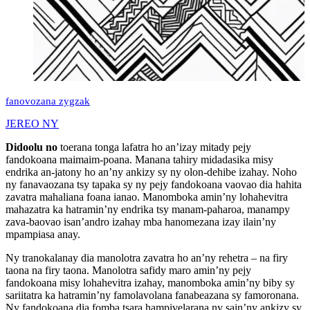
fanovozana zygzak
JEREO NY
Didoolu no
toerana tonga lafatra ho an’izay mitady pejy
fandokoana maimaim-poana. Manana tahiry midadasika misy
endrika an-jatony ho an’ny ankizy sy ny olon-dehibe izahay. Noho
ny fanavaozana tsy tapaka sy ny pejy fandokoana vaovao dia hahita
zavatra mahaliana foana ianao. Manomboka amin’ny lohahevitra
mahazatra ka hatramin’ny endrika tsy manam-paharoa, manampy
zava-baovao isan’andro izahay mba hanomezana izay ilain’ny
mpampiasa anay.
Ny tranokalanay dia manolotra zavatra ho an’ny rehetra – na firy
taona na firy taona. Manolotra safidy maro amin’ny pejy
fandokoana misy lohahevitra izahay, manomboka amin’ny biby sy
sariitatra ka hatramin’ny famolavolana fanabeazana sy famoronana.
Ny fandokoana dia fomba tsara hampivelarana ny sain’ny ankizy sy