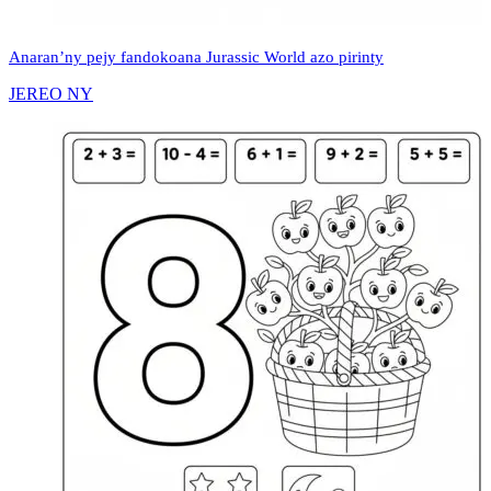
Anaran’ny pejy fandokoana Jurassic World azo pirinty
JEREO NY