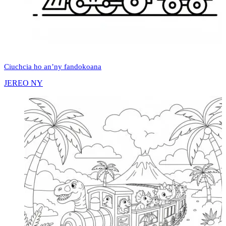
Ciuchcia ho an’ny fandokoana
JEREO NY