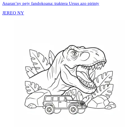
Anaran’ny pejy fandokoana: traktera Ursus azo pirinty
JEREO NY