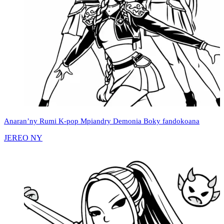
Anaran’ny Rumi K-pop Mpiandry Demonia Boky fandokoana
JEREO NY