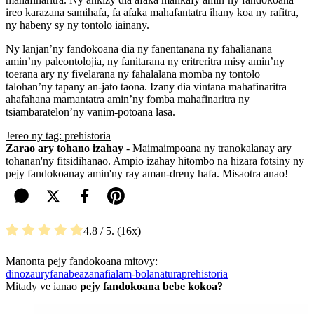
ireo karazana samihafa, fa afaka mahafantatra ihany koa ny rafitra,
ny habeny sy ny tontolo iainany.
Ny lanjan’ny fandokoana dia ny fanentanana ny fahalianana
amin’ny paleontolojia, ny fanitarana ny eritreritra misy amin’ny
toerana ary ny fivelarana ny fahalalana momba ny tontolo
talohan’ny tapany an-jato taona. Izany dia vintana mahafinaritra
ahafahana mamantatra amin’ny fomba mahafinaritra ny
tsiambaratelon’ny vanim-potoana lasa.
Jereo ny tag: prehistoria
Zarao ary tohano izahay
- Maimaimpoana ny tranokalanay ary
tohanan'ny fitsidihanao. Ampio izahay hitombo na hizara fotsiny ny
pejy fandokoanay amin'ny ray aman-dreny hafa. Misaotra anao!
4.8
/ 5.
16
Manonta pejy fandokoana mitovy:
dinozaury
fanabeazana
fialam-bola
natura
prehistoria
Mitady ve ianao
pejy fandokoana bebe kokoa?