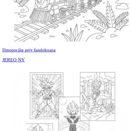
Dinopociàg pejy fandokoana
JEREO NY