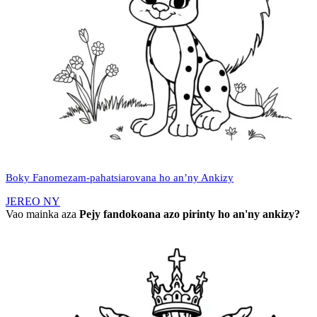
Boky Fanomezam-pahatsiarovana ho an’ny Ankizy
JEREO NY
Vao mainka aza
Pejy fandokoana azo pirinty ho an'ny ankizy?