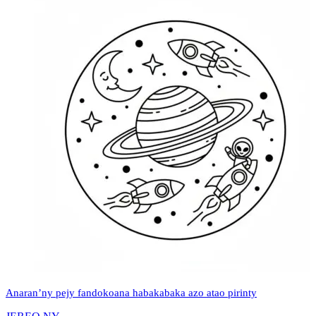
Anaran’ny pejy fandokoana habakabaka azo atao pirinty