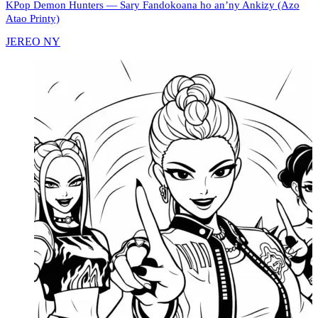
KPop Demon Hunters — Sary Fandokoana ho an’ny Ankizy (Azo
Atao Printy)
JEREO NY