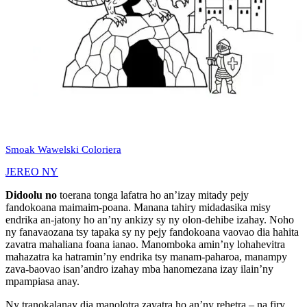
Smoak Wawelski Coloriera
JEREO NY
Didoolu no
toerana tonga lafatra ho an’izay mitady pejy
fandokoana maimaim-poana. Manana tahiry midadasika misy
endrika an-jatony ho an’ny ankizy sy ny olon-dehibe izahay. Noho
ny fanavaozana tsy tapaka sy ny pejy fandokoana vaovao dia hahita
zavatra mahaliana foana ianao. Manomboka amin’ny lohahevitra
mahazatra ka hatramin’ny endrika tsy manam-paharoa, manampy
zava-baovao isan’andro izahay mba hanomezana izay ilain’ny
mpampiasa anay.
Ny tranokalanay dia manolotra zavatra ho an’ny rehetra – na firy