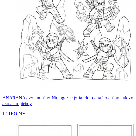
ANARANA avy amin’ny Ninjago: pejy fandokoana ho an’ny ankizy
azo atao pirinty
JEREO NY