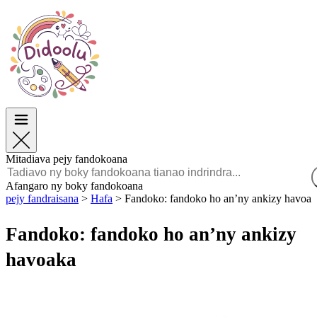
Paska
Paska
TOP Sokajy
TOP Sokajy
Ho an’ny Zazalahy
Ho an’ny Zazalahy
Ho an’ny Zazavavy
Ho an’ny Zazavavy
Éducation
Éducation
Angano sy Sarimihetsika
Angano sy Sarimihetsika
Lalao
Lalao
Mitadiava pejy fandokoana
Malagasy
Afangaro ny boky fandokoana
pejy fandraisana
>
Hafa
>
Fandoko: fandoko ho an’ny ankizy havoa
POLSKI
ENGLISH
Fandoko: fandoko ho an’ny ankizy
FRANÇAIS
MALAGASY
havoaka
TIẾNG VIỆT