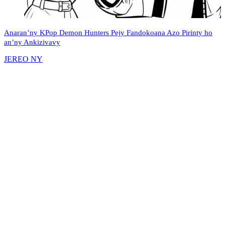
Anaran’ny KPop Demon Hunters Pejy Fandokoana Azo Pirinty ho
an’ny Ankizivavy
JEREO NY