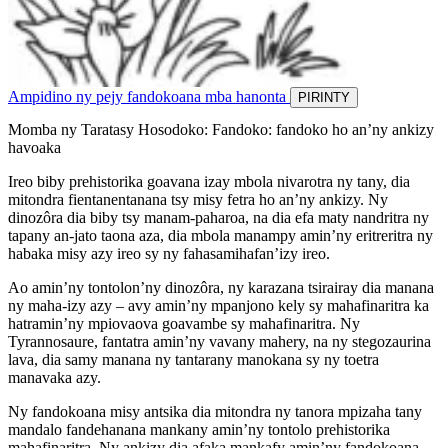
Ampidino ny pejy fandokoana mba hanonta
PIRINTY
Momba ny Taratasy Hosodoko: Fandoko: fandoko ho an’ny ankizy
havoaka
Ireo biby prehistorika goavana izay mbola nivarotra ny tany, dia
mitondra fientanentanana tsy misy fetra ho an’ny ankizy. Ny
dinozôra dia biby tsy manam-paharoa, na dia efa maty nandritra ny
tapany an-jato taona aza, dia mbola manampy amin’ny eritreritra ny
habaka misy azy ireo sy ny fahasamihafan’izy ireo.
Ao amin’ny tontolon’ny dinozôra, ny karazana tsirairay dia manana
ny maha-izy azy – avy amin’ny mpanjono kely sy mahafinaritra ka
hatramin’ny mpiovaova goavambe sy mahafinaritra. Ny
Tyrannosaure, fantatra amin’ny vavany mahery, na ny stegozaurina
lava, dia samy manana ny tantarany manokana sy ny toetra
manavaka azy.
Ny fandokoana misy antsika dia mitondra ny tanora mpizaha tany
mandalo fandehanana mankany amin’ny tontolo prehistorika
mahafinaritra. Ny ankizy dia afaka mankafy amin’ny fandokoana