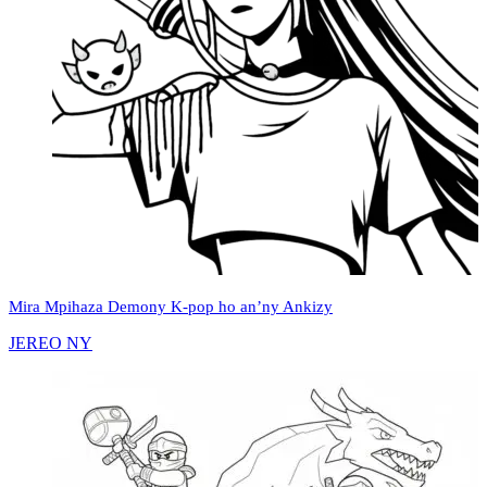
Mira Mpihaza Demony K‑pop ho an’ny Ankizy
JEREO NY