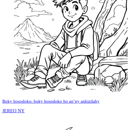
Boky hosodoko: boky hosodoko ho an’ny ankizilahy
JEREO NY