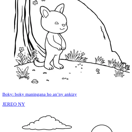
Boky: boky maningana ho an’ny ankizy
JEREO NY