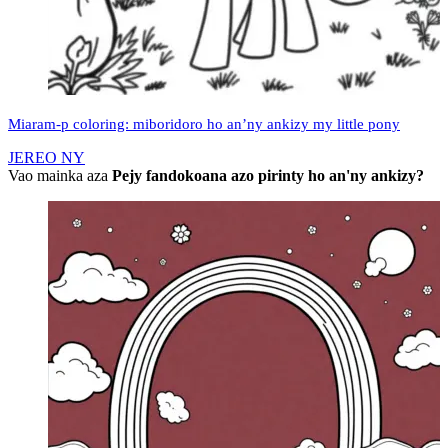
Miaram-p coloring: miboridoro ho an’ny ankizy my little pony
JEREO NY
Vao mainka aza
Pejy fandokoana azo pirinty ho an'ny ankizy?