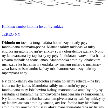
Kilikina: sambo kilikina ho an’ny ankizy
JEREO NY
Didoolu no
toerana tonga lafatra ho an’izay mitady pejy
fandokoana maimaim-poana. Manana tahiry midadasika misy
endrika an-jatony ho an’ny ankizy sy ny olon-dehibe izahay. Noho
ny fanavaozana tsy tapaka sy ny pejy fandokoana vaovao dia hahita
zavatra mahaliana foana ianao. Manomboka amin’ny lohahevitra
mahazatra ka hatramin’ny endrika tsy manam-paharoa, manampy
zava-baovao isan’andro izahay mba hanomezana izay ilain’ny
mpampiasa anay.
Ny tranokalanay dia manolotra zavatra ho an’ny rehetra – na firy
taona na firy taona. Manolotra safidy maro amin’ny pejy
fandokoana misy lohahevitra izahay, manomboka amin’ny biby sy
sariitatra ka hatramin’ny famolavolana fanabeazana sy famoronana.
Ny fandokoana dia fomba tsara hampivelarana ny sain’ny ankizy sy
ny fahaiza-manao amin’ny tanana, ary koa fomba iray hiarahana
amin’ny ray aman-dreny, izay afaka manatevin-daharana ny fialam-