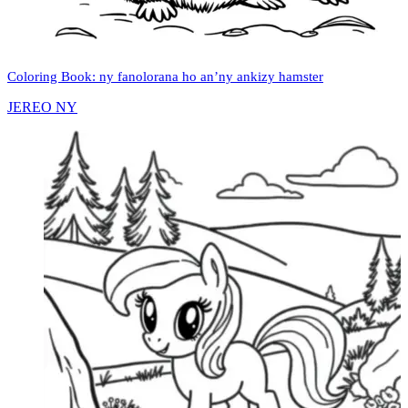
Coloring Book: ny fanolorana ho an’ny ankizy hamster
JEREO NY