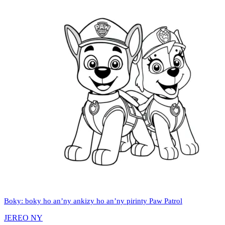
Boky: boky ho an’ny ankizy ho an’ny pirinty Paw Patrol
JEREO NY