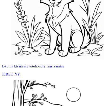
loko ny kisarisary totohondry izay zaraina
JEREO NY