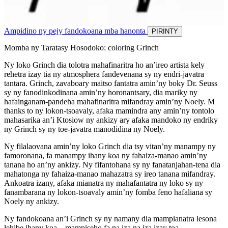
Ampidino ny pejy fandokoana mba hanonta
PIRINTY
Momba ny Taratasy Hosodoko: coloring Grinch
Ny loko Grinch dia tolotra mahafinaritra ho an’ireo artista kely
rehetra izay tia ny atmosphera fandevenana sy ny endri-javatra
tantara. Grinch, zavaboary maitso fantatra amin’ny boky Dr. Seuss
sy ny fanodinkodinana amin’ny horonantsary, dia mariky ny
hafainganam-pandeha mahafinaritra mifandray amin’ny Noely. M
thanks to ny lokon-tsoavaly, afaka mamindra any amin’ny tontolo
mahasarika an’i Ktosiow ny ankizy ary afaka mandoko ny endriky
ny Grinch sy ny toe-javatra manodidina ny Noely.
Ny filalaovana amin’ny loko Grinch dia tsy vitan’ny manampy ny
famoronana, fa manampy ihany koa ny fahaiza-manao amin’ny
tanana ho an’ny ankizy. Ny fifantohana sy ny fanatanjahan-tena dia
mahatonga ny fahaiza-manao mahazatra sy ireo tanana mifandray.
Ankoatra izany, afaka mianatra ny mahafantatra ny loko sy ny
fanambarana ny lokon-tsoavaly amin’ny fomba feno hafaliana sy
Noely ny ankizy.
Ny fandokoana an’i Grinch sy ny namany dia mampianatra lesona
lehibe ihany koa – mampiseho fa na iza na iza izay toa