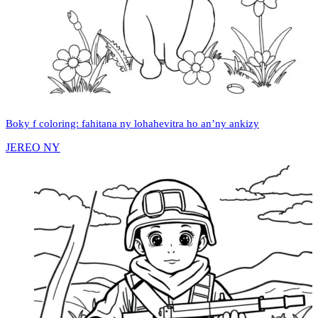
Boky f coloring: fahitana ny lohahevitra ho an’ny ankizy
JEREO NY