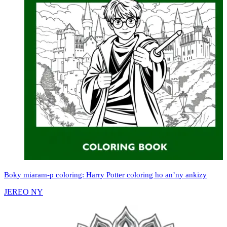
Boky miaram-p coloring: Harry Potter coloring ho an’ny ankizy
JEREO NY