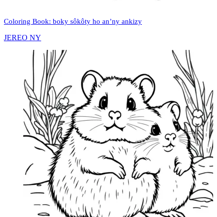
Coloring Book: boky sôkôty ho an’ny ankizy
JEREO NY