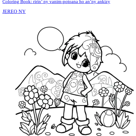
Coloring Book: ririn’ ny vanim-potoana ho an’ny ankizy
JEREO NY