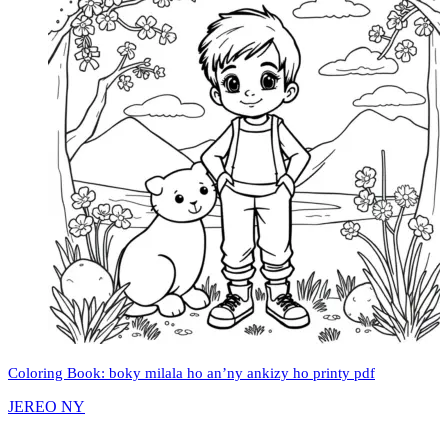
Coloring Book: boky milala ho an’ny ankizy ho printy pdf
JEREO NY