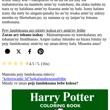
mahatsiravina na malahelo amin’ny voalohany, dia afaka mahita ny
tsara sy ny hafaliana amin’ny fizarana amin’ny hafa. Izany hafatra
izany dia mety ho aingam-panahy ho an’ny resaka amin’ny ankizy
momba ny fihetseham-po, ny namana sy ny lanjan’ny fotoana
iombonana.
Pejy fandokoana azo pirinty kokoa avy amin'ny fetibe
Zarao ary tohano izahay
- Maimaimpoana ny tranokalanay ary
tohanan'ny fitsidihanao. Ampio izahay hitombo na hizara fotsiny ny
pejy fandokoanay amin'ny ray aman-dreny hafa. Misaotra anao!
4.5
/ 5.
16
Manonta pejy fandokoana mitovy:
"kolorowanki 3d"
bajka
fanabeazana
fetibe
Mitady ve ianao
pejy fandokoana bebe kokoa?