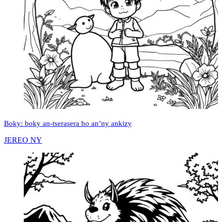
Boky: boky an-tserasera ho an’ny ankizy
JEREO NY