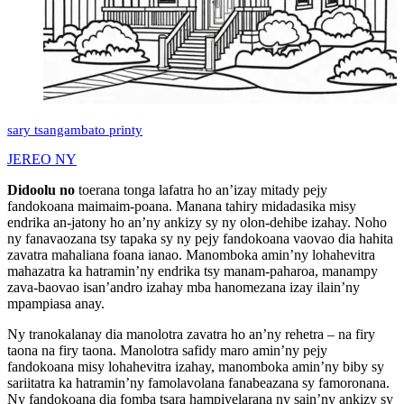
sary tsangambato printy
JEREO NY
Didoolu no
toerana tonga lafatra ho an’izay mitady pejy
fandokoana maimaim-poana. Manana tahiry midadasika misy
endrika an-jatony ho an’ny ankizy sy ny olon-dehibe izahay. Noho
ny fanavaozana tsy tapaka sy ny pejy fandokoana vaovao dia hahita
zavatra mahaliana foana ianao. Manomboka amin’ny lohahevitra
mahazatra ka hatramin’ny endrika tsy manam-paharoa, manampy
zava-baovao isan’andro izahay mba hanomezana izay ilain’ny
mpampiasa anay.
Ny tranokalanay dia manolotra zavatra ho an’ny rehetra – na firy
taona na firy taona. Manolotra safidy maro amin’ny pejy
fandokoana misy lohahevitra izahay, manomboka amin’ny biby sy
sariitatra ka hatramin’ny famolavolana fanabeazana sy famoronana.
Ny fandokoana dia fomba tsara hampivelarana ny sain’ny ankizy sy