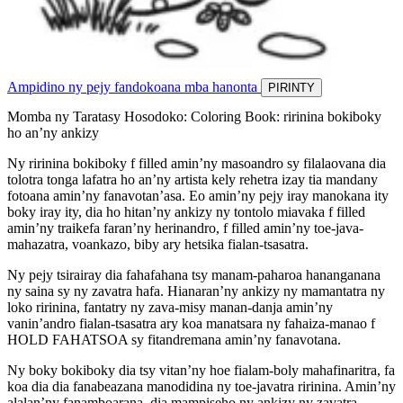
Ampidino ny pejy fandokoana mba hanonta
PIRINTY
Momba ny Taratasy Hosodoko: Coloring Book: ririnina bokiboky
ho an’ny ankizy
Ny ririnina bokiboky f filled amin’ny masoandro sy filalaovana dia
tolotra tonga lafatra ho an’ny artista kely rehetra izay tia mandany
fotoana amin’ny fanavotan’asa. Eo amin’ny pejy iray manokana ity
boky iray ity, dia ho hitan’ny ankizy ny tontolo miavaka f filled
amin’ny traikefa faran’ny herinandro, f filled amin’ny toe-java-
mahazatra, voankazo, biby ary hetsika fialan-tsasatra.
Ny pejy tsirairay dia fahafahana tsy manam-paharoa hananganana
ny saina sy ny zavatra hafa. Hianaran’ny ankizy ny mamantatra ny
loko ririnina, fantatry ny zava-misy manan-danja amin’ny
vanin’andro fialan-tsasatra ary koa manatsara ny fahaiza-manao f
HOLD FAHATSOA sy fitandremana amin’ny fanavotana.
Ny boky bokiboky dia tsy vitan’ny hoe fialam-boly mahafinaritra, fa
koa dia dia fanabeazana manodidina ny toe-javatra ririnina. Amin’ny
alalan’ny fanamboarana, dia mampiseho ny ankizy ny zavatra