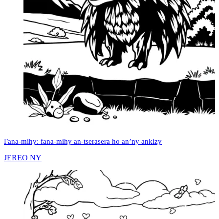
Fana-mihy: fana-mihy an-tserasera ho an’ny ankizy
JEREO NY