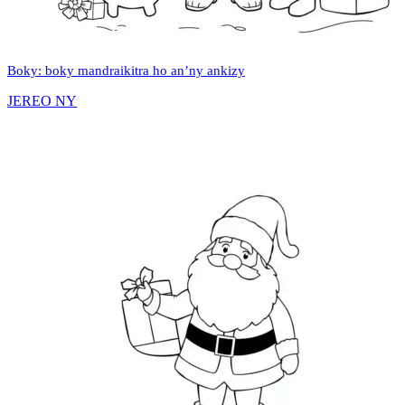
Boky: boky mandraikitra ho an’ny ankizy
JEREO NY