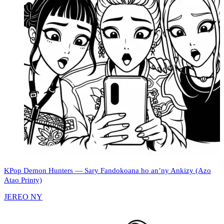
KPop Demon Hunters — Sary Fandokoana ho an’ny Ankizy (Azo
Atao Printy)
JEREO NY