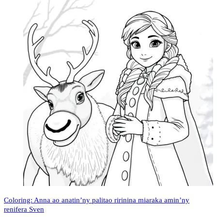
Coloring: Anna ao anatin’ny palitao ririnina miaraka amin’ny
renifera Sven