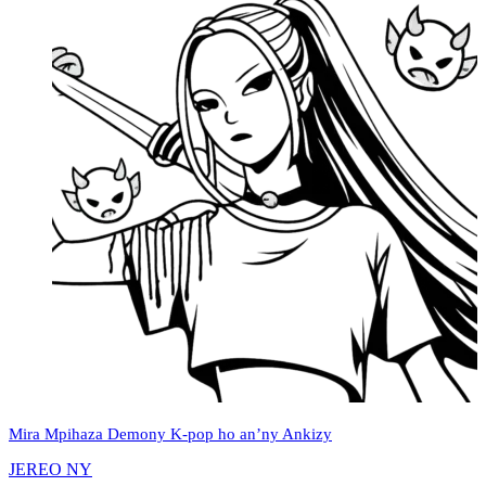
Mira Mpihaza Demony K‑pop ho an’ny Ankizy
JEREO NY