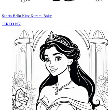
Sanrio Hello Kitty Kuromi Boky
JEREO NY