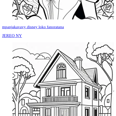
mpanjakavavy disney loko fanoratana
JEREO NY