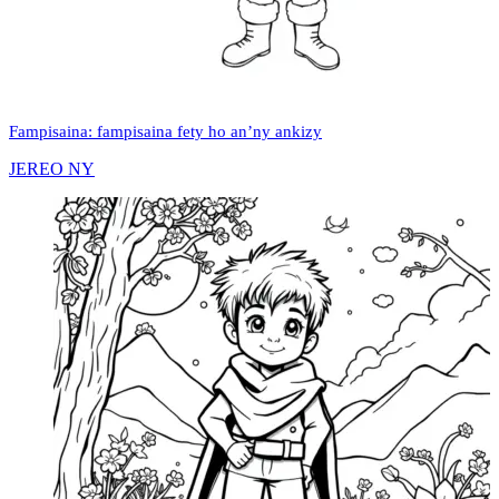
Fampisaina: fampisaina fety ho an’ny ankizy
JEREO NY