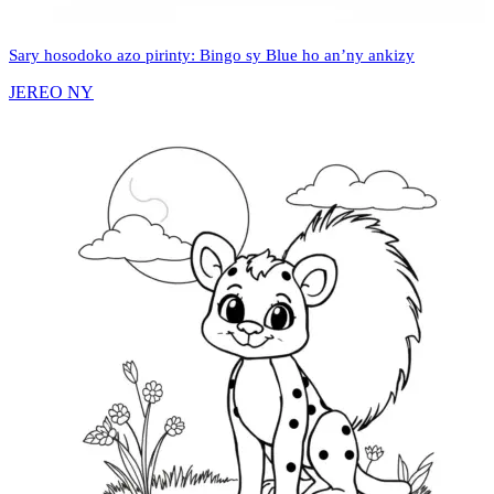
Sary hosodoko azo pirinty: Bingo sy Blue ho an’ny ankizy
JEREO NY