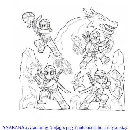
ANARANA avy amin’ny Ninjago: pejy fandokoana ho an’ny ankizy