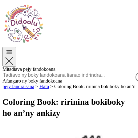
Paska
Paska
TOP Sokajy
TOP Sokajy
Ho an’ny Zazalahy
Ho an’ny Zazalahy
Ho an’ny Zazavavy
Ho an’ny Zazavavy
Éducation
Éducation
Angano sy Sarimihetsika
Angano sy Sarimihetsika
Lalao
Lalao
Mitadiava pejy fandokoana
Malagasy
Afangaro ny boky fandokoana
pejy fandraisana
>
Hafa
>
Coloring Book: ririnina bokiboky ho an’ny
POLSKI
ENGLISH
Coloring Book: ririnina bokiboky
FRANÇAIS
MALAGASY
ho an’ny ankizy
TIẾNG VIỆT