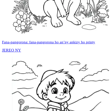
Fana-pangorona: fana-pangorona ho an’ny ankizy ho printy
JEREO NY