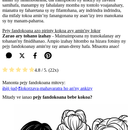
samihafa, manampy ny fahalalany momba ny tontolo voajanahary,
mianatra ny faharetana sy ny fifantohana, ary indrindra indrindra,
dia mifaly tokoa amin’ny fanangonana ny asan’izy ireo manokana
sy tsy manam-paharoa.
Pejy fandokoana azo pirinty kokoa avy amin'ny lokor
Zarao ary tohano izahay
- Maimaimpoana ny tranokalanay ary
tohanan'ny fitsidihanao. Ampio izahay hitombo na hizara fotsiny ny
pejy fandokoanay amin'ny ray aman-dreny hafa. Misaotra anao!
4.8
/ 5.
22
Manonta pejy fandokoana mitovy:
ɨhɨji ṩuɖ𑖄
lokor
zava-mahavaratra ho an'ny ankizy
Mitady ve ianao
pejy fandokoana bebe kokoa?