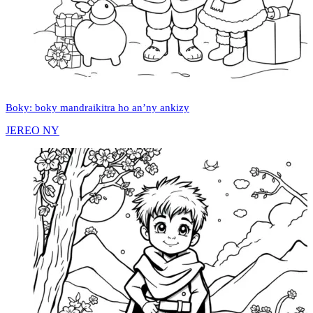
Boky: boky mandraikitra ho an’ny ankizy
JEREO NY