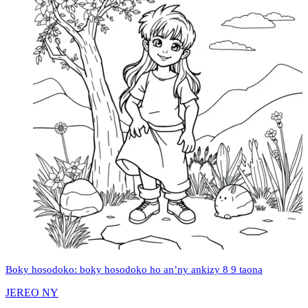
Boky hosodoko: boky hosodoko ho an’ny ankizy 8 9 taona
JEREO NY