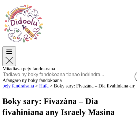
Paska
Paska
TOP Sokajy
TOP Sokajy
Ho an’ny Zazalahy
Ho an’ny Zazalahy
Ho an’ny Zazavavy
Ho an’ny Zazavavy
Éducation
Éducation
Angano sy Sarimihetsika
Angano sy Sarimihetsika
Lalao
Lalao
Mitadiava pejy fandokoana
Malagasy
Afangaro ny boky fandokoana
pejy fandraisana
>
Hafa
>
Boky sary: Fivazàna – Dia fivahiniana any
POLSKI
ENGLISH
Boky sary: Fivazàna – Dia
FRANÇAIS
MALAGASY
fivahiniana any Israely Masina
TIẾNG VIỆT