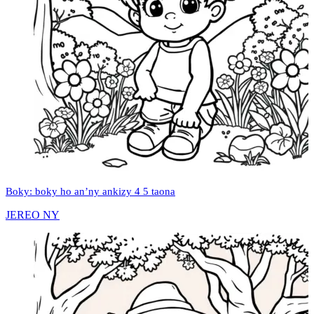
Boky: boky ho an’ny ankizy 4 5 taona
JEREO NY