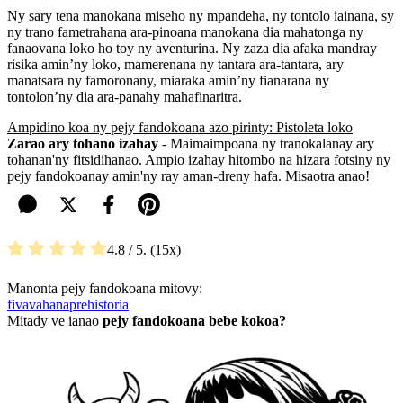
Ny sary tena manokana miseho ny mpandeha, ny tontolo iainana, sy
ny trano fametrahana ara-pinoana manokana dia mahatonga ny
fanaovana loko ho toy ny aventurina. Ny zaza dia afaka mandray
risika amin’ny loko, mamerenana ny tantara ara-tantara, ary
manatsara ny famoronany, miaraka amin’ny fianarana ny
tontolon’ny dia ara-panahy mahafinaritra.
Ampidino koa ny pejy fandokoana azo pirinty: Pistoleta loko
Zarao ary tohano izahay
- Maimaimpoana ny tranokalanay ary
tohanan'ny fitsidihanao. Ampio izahay hitombo na hizara fotsiny ny
pejy fandokoanay amin'ny ray aman-dreny hafa. Misaotra anao!
4.8
/ 5.
15
Manonta pejy fandokoana mitovy:
fivavahana
prehistoria
Mitady ve ianao
pejy fandokoana bebe kokoa?