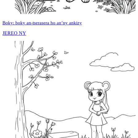
Boky: boky an-tserasera ho an’ny ankizy
JEREO NY