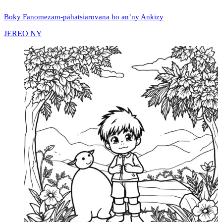
Boky Fanomezam-pahatsiarovana ho an’ny Ankizy
JEREO NY