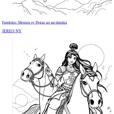
Fandoko: Megara sy Pegaz ao an-danitra
JEREO NY