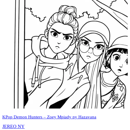
KPop Demon Hunters – Zoey Mpiady ny Hazavana
JEREO NY