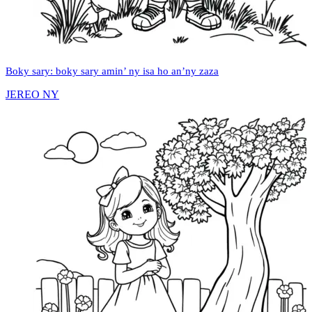
Boky sary: boky sary amin’ ny isa ho an’ny zaza
JEREO NY