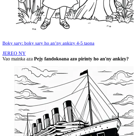
Boky sary: boky sary ho an’ny ankizy 4-5 taona
JEREO NY
Vao mainka aza
Pejy fandokoana azo pirinty ho an'ny ankizy?