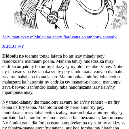
Sary manjavatsy: Mulan ao anaty fiarovana eo ambony soavaly
JEREO NY
Didoolu no
toerana tonga lafatra ho an’izay mitady pejy
fandokoana maimaim-poana. Manana tahiry midadasika misy
endrika an-jatony ho an’ny ankizy sy ny olon-dehibe izahay. Noho
ny fanavaozana tsy tapaka sy ny pejy fandokoana vaovao dia hahita
zavatra mahaliana foana ianao. Manomboka amin’ny lohahevitra
mahazatra ka hatramin’ny endrika tsy manam-paharoa, manampy
zava-baovao isan’andro izahay mba hanomezana izay ilain’ny
mpampiasa anay.
Ny tranokalanay dia manolotra zavatra ho an’ny rehetra – na firy
taona na firy taona. Manolotra safidy maro amin’ny pejy
fandokoana misy lohahevitra izahay, manomboka amin’ny biby sy
sariitatra ka hatramin’ny famolavolana fanabeazana sy famoronana.
Ny fandokoana dia fomba tsara hampivelarana ny sain’ny ankizy sy
ny fahaiza-manao amin’ny tanana, ary koa fomba iray hiarahana