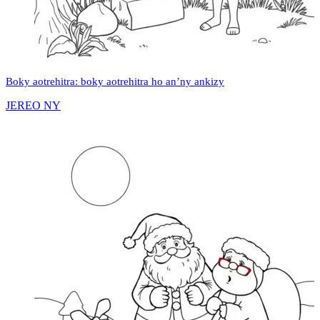
Boky aotrehitra: boky aotrehitra ho an’ny ankizy
JEREO NY