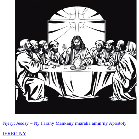
Fijery: Jesosy – Ny Farany Mankany miaraka amin’ny Apostoly
JEREO NY