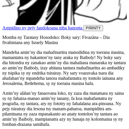
Ampidino ny pejy fandokoana mba hanonta
PIRINTY
Momba ny Taratasy Hosodoko: Boky sary: Fivazàna – Dia
fivahiniana any Israely Masina
Mandeha amin’ny dia mahafinaritra manodidina ny toerana masina,
mamantatra ny hakanton’ny tany araka ny Baiboly! Ny boky sary
dia hitondra ny zanakao amin’ny dia mahaliana manaraka ny tantara
ao amin’ny Baiboly, izay ahitana tantara mahafinaritra ao ambadiky
ny tsipika sy ny endrika tsirairay. Ny sary voaravaka tsara dia
ahafahan’ny mpandeha tanora mahafantatra ny tontolo iainana any
Jerosalema, Betlehema, sy ny toerana masina hafa.
Amin’ny alàlan’ny fanaovana loko, ny zaza dia manatsara ny saina
sy ny fahaiza-manao amin’ny tanany, fa koa mahafantatra ny
jeografia, ny tantara, ary ny fototry ny fahalalana ara-pinoana. Ny
pejy tsirairay dia lesona tsy manam-paharoa, mampiditra am-
pilaminana ny zaza mpanakanto ao anaty tontolon’ny tantara ao
amin’ny Baiboly, mampianatra azy ny hanaja ny kolontsaina sy ny
fomban-drazana samihafa.