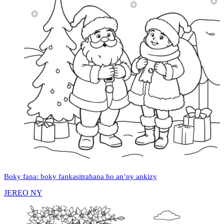
Boky fana: boky fankasitrahana ho an’ny ankizy
JEREO NY