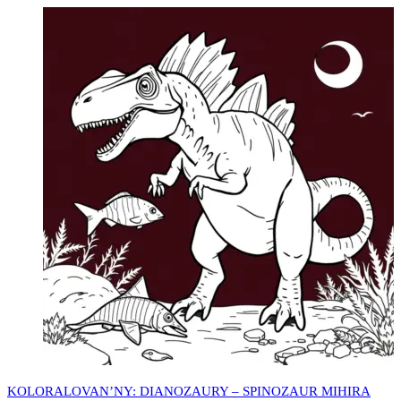
KOLORALOVAN’NY: DIANOZAURY – SPINOZAUR MIHIRA