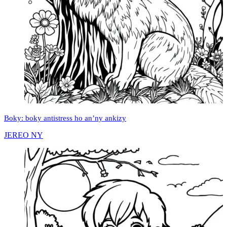
Boky: boky antistress ho an’ny ankizy
JEREO NY