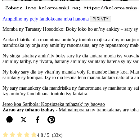
Ampidino ny pejy fandokoana mba hanonta
PIRINTY
Momba ny Taratasy Hosodoko: Boky loko ho an’ny ankizy – sary sy 
Andao hiatrika dia manintona amin’ny tontolo majika an’ny mpanjono,
mandroaka ny onja any amin’ny ranomasina, ary ny mpanamory maher
Ny singa tsirairay amin’ity boky sary ity dia tantara mbola tsy voav
amin’ny tariby, ny rivotra, hatrany amin’ny sarintany harena sy ny s
Ny boky sary dia tsy vitan’ny manala voly fa manabe ihany koa. Mia
sarintany sy kompas. Izy io dia lesona tena manan-tantara natolotra a
Ny sary manankery dia mandrisika ny famoronana sy manitatra ny sai
izy amin’ny fandalinana tontolo tsy fantatra.
Jereo koa Saribola: Kopsiuzeka mihazak’ ny baovao
Zarao ary tohano izahay
- Maimaimpoana ny tranokalanay ary tohan
4.8
/ 5.
33