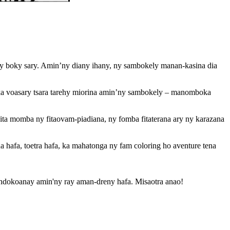
’ny boky sary. Amin’ny diany ihany, ny sambokely manan-kasina dia
drika voasary tsara tarehy miorina amin’ny sambokely – manomboka
ta momba ny fitaovam-piadiana, ny fomba fitaterana ary ny karazana
 hafa, toetra hafa, ka mahatonga ny fam coloring ho aventure tena
andokoanay amin'ny ray aman-dreny hafa. Misaotra anao!