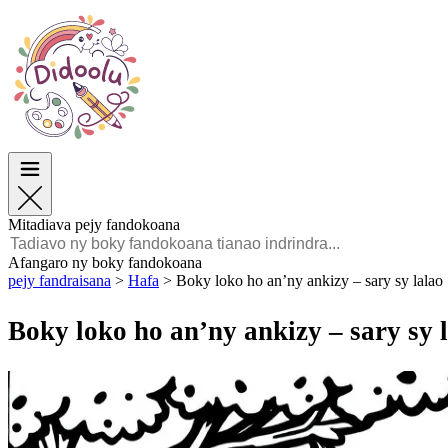
Paska
Paska
TOP Sokajy
TOP Sokajy
Ho an’ny Zazalahy
Ho an’ny Zazalahy
Ho an’ny Zazavavy
Ho an’ny Zazavavy
Éducation
Éducation
Angano sy Sarimihetsika
Angano sy Sarimihetsika
Lalao
Lalao
Mitadiava pejy fandokoana
Malagasy
Afangaro ny boky fandokoana
pejy fandraisana
>
Hafa
>
Boky loko ho an’ny ankizy – sary sy lalao
POLSKI
ENGLISH
Boky loko ho an’ny ankizy – sary sy 
FRANÇAIS
MALAGASY
TIẾNG VIỆT