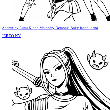
Anaran’ny Rumi K-pop Mpiandry Demonia Boky fandokoana
JEREO NY