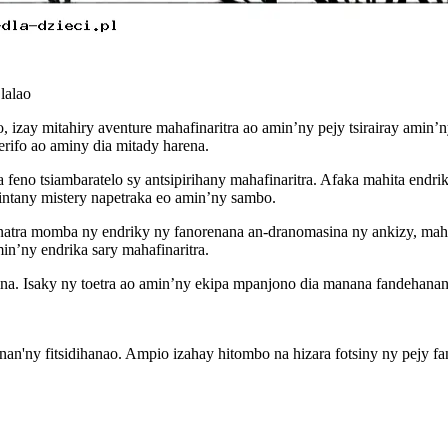
lalao
 izay mitahiry aventure mahafinaritra ao amin’ny pejy tsirairay amin
ifo ao aminy dia mitady harena.
aha feno tsiambaratelo sy antsipirihany mahafinaritra. Afaka mahita en
arintany mistery napetraka eo amin’ny sambo.
natra momba ny endriky ny fanorenana an-dranomasina ny ankizy, mahi
min’ny endrika sary mahafinaritra.
na. Isaky ny toetra ao amin’ny ekipa mpanjono dia manana fandehanana
an'ny fitsidihanao. Ampio izahay hitombo na hizara fotsiny ny pejy f