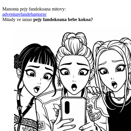
Manonta pejy fandokoana mitovy:
adventure
fandeha
morze
Mitady ve ianao
pejy fandokoana bebe kokoa?