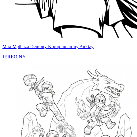
Mira Mpihaza Demony K‑pop ho an’ny Ankizy
JEREO NY