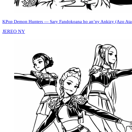
KPop Demon Hunters — Sary Fandokoana ho an’ny Ankizy (Azo Atao
JEREO NY