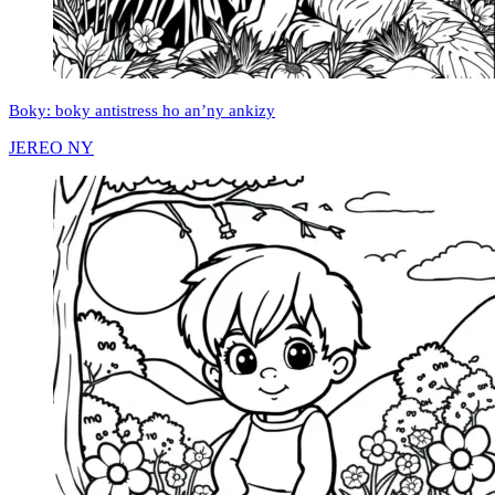
Boky: boky antistress ho an’ny ankizy
JEREO NY