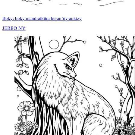
Boky: boky mandraikitra ho an’ny ankizy
JEREO NY