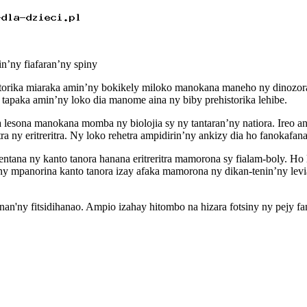
’ny fiafaran’ny spiny
storika miaraka amin’ny bokikely miloko manokana maneho ny dinozora 
y tapaka amin’ny loko dia manome aina ny biby prehistorika lehibe.
a lesona manokana momba ny biolojia sy ny tantaran’ny natiora. Ireo a
tra ny eritreritra. Ny loko rehetra ampidirin’ny ankizy dia ho fanokaf
ntana ny kanto tanora hanana eritreritra mamorona sy fialam-boly. Ho 
 mpanorina kanto tanora izay afaka mamorona ny dikan-tenin’ny levia
an'ny fitsidihanao. Ampio izahay hitombo na hizara fotsiny ny pejy f