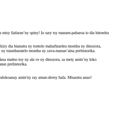
misy fiafaran’ny spiny! Io sary tsy manam-paharoa io dia hitondra
nkizy dia hianatra ny tontolo mahafinaritra momba ny dinozora,
ana ny tsiambaratelo momba ny zava-manan’aina prehistorika.
lasa maitso toy ny ala ve ny dinozora, sa mety amin’ny loko
tan prehistorika.
andokoanay amin'ny ray aman-dreny hafa. Misaotra anao!