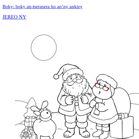
Boky: boky an-tserasera ho an’ny ankizy
JEREO NY