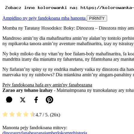
Ampidino ny pejy fandokoana mba hanonta
PIRINTY
Momba ny Taratasy Hosodoko: Boky: Dinozora – Dinozora misy amin
Mandroso amin’ny dia mahafinaritra amin’ny alalan’ny tontolo prehi
ny mpikaroka tanora amin’ny aventure mahafinaritra, izay ny tsiraira
Ny boky miloko dia tsy vitan’ny hoe fialam-boly mahafinaritra, fa ko
mandritra izany dia mianatra ny faharetana, ny fifantohana ary manita
Ny fiafaran’ny spiny sy ny endrika mahery vaika ny dinozora dia hane
marevaka toy ny rainbows? Dia miankina amin’ny aingam-panahiny ny
Pejy fandokoana hafa avy amin'ny fanabeazana
Zarao ary tohano izahay
- Maimaimpoana ny tranokalanay ary tohan
4.7
/ 5.
26
Manonta pejy fandokoana mitovy:
dinozaury
fanabeazana
jamber
lokor
prehistoria