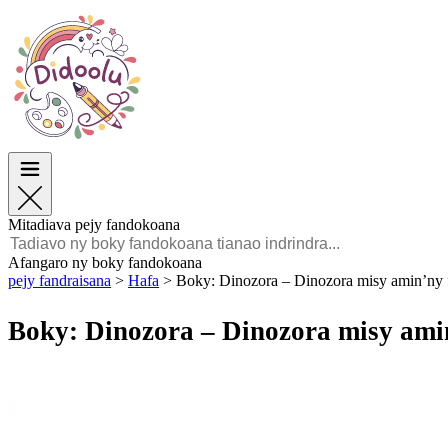
Paska
Paska
TOP Sokajy
TOP Sokajy
Ho an’ny Zazalahy
Ho an’ny Zazalahy
Ho an’ny Zazavavy
Ho an’ny Zazavavy
Éducation
Éducation
Angano sy Sarimihetsika
Angano sy Sarimihetsika
Lalao
Lalao
Mitadiava pejy fandokoana
Malagasy
Afangaro ny boky fandokoana
pejy fandraisana
>
Hafa
>
Boky: Dinozora – Dinozora misy amin’ny f
POLSKI
ENGLISH
Boky: Dinozora – Dinozora misy amin
FRANÇAIS
MALAGASY
TIẾNG VIỆT